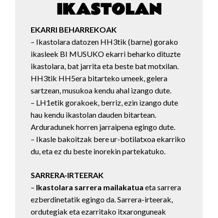
IKASTOLAN
EKARRI BEHARREKOAK
– Ikastolara datozen HH3tik (barne) gorako
ikasleek BI MUSUKO ekarri beharko dituzte
ikastolara, bat jarrita eta beste bat motxilan.
HH3tik HH5era bitarteko umeek, gelera
sartzean, musukoa kendu ahal izango dute.
– LH1etik gorakoek, berriz, ezin izango dute
hau kendu ikastolan dauden bitartean.
Arduradunek horren jarraipena egingo dute.
– Ikasle bakoitzak bere ur-botilatxoa ekarriko
du, eta ez du beste inorekin partekatuko.
SARRERA-IRTEERAK
–
Ikastolara sarrera mailakatua
eta sarrera
ezberdinetatik egingo da. Sarrera-irteerak,
ordutegiak eta ezarritako itxaronguneak