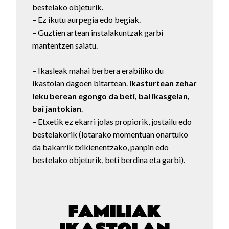
bestelako objeturik.
– Ez ikutu aurpegia edo begiak.
– Guztien artean instalakuntzak garbi
mantentzen saiatu.
– Ikasleak mahai berbera erabiliko du
ikastolan dagoen bitartean.
Ikasturtean zehar
leku berean egongo da beti, bai ikasgelan,
bai jantokian
.
– Etxetik ez ekarri jolas propiorik, jostailu edo
bestelakorik (lotarako momentuan onartuko
da bakarrik txikienentzako, panpin edo
bestelako objeturik, beti berdina eta garbi).
FAMILIAK