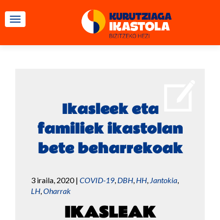
TOGGLE NAVIGATION
Ikasleek eta
familiek ikastolan
bete beharrekoak
3 iraila, 2020
|
COVID-19
,
DBH
,
HH
,
Jantokia
,
LH
,
Oharrak
IKASLEAK