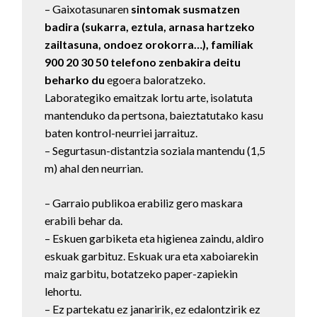
– Gaixotasunaren
sintomak susmatzen
badira (sukarra, eztula, arnasa hartzeko
zailtasuna, ondoez orokorra…), familiak
900 20 30 50 telefono zenbakira deitu
beharko du
egoera baloratzeko.
Laborategiko emaitzak lortu arte, isolatuta
mantenduko da pertsona, baieztatutako kasu
baten kontrol-neurriei jarraituz.
– Segurtasun-distantzia soziala mantendu (1,5
m) ahal den neurrian.
– Garraio publikoa erabiliz gero maskara
erabili behar da.
– Eskuen garbiketa eta higienea zaindu, aldiro
eskuak garbituz. Eskuak ura eta xaboiarekin
maiz garbitu, botatzeko paper-zapiekin
lehortu.
– Ez partekatu ez janaririk, ez edalontzirik ez