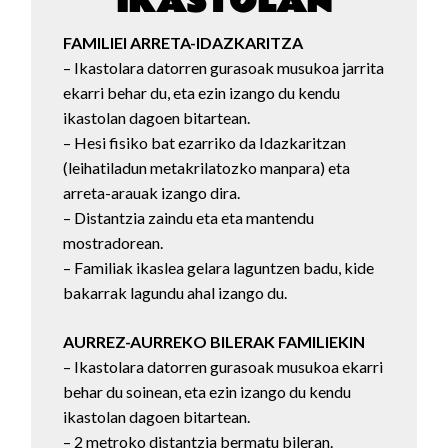
IKASTOLAN
FAMILIEI ARRETA-IDAZKARITZA
– Ikastolara datorren gurasoak musukoa jarrita
ekarri behar du, eta ezin izango du kendu
ikastolan dagoen bitartean.
– Hesi fisiko bat ezarriko da Idazkaritzan
(leihatiladun metakrilatozko manpara) eta
arreta-arauak izango dira.
– Distantzia zaindu eta eta mantendu
mostradorean.
– Familiak ikaslea gelara laguntzen badu, kide
bakarrak lagundu ahal izango du.
AURREZ-AURREKO BILERAK FAMILIEKIN
– Ikastolara datorren gurasoak musukoa ekarri
behar du soinean, eta ezin izango du kendu
ikastolan dagoen bitartean.
– 2 metroko distantzia bermatu bileran.