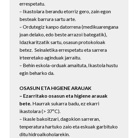
errespetatu.
– Ikastolara berandu etorriz gero, zain egon
besteak barrura sartu arte.
– Ordutegiz kanpo datorrena (medikuarengana
joan delako, edo beste arrazoi bategatik),
Idazkaritzatik sartu, osasun protokoloak
betez. Seinaletika errespetatu eta sarrera
irteeretako aginduak jarraitu.
– Behin eskola-orduak amaituta, Ikastola hustu
egin beharko da.
OSASUN ETA HIGIENE ARAUAK
– Ezarritako osasun eta higiene arauak
bete.
Haurrak sukarra badu, ez ekarri
ikastolara (> 37ºC).
– Ikasle bakoitzari, dagokion sarreran,
tenperatura hartuko zaio eta eskuak garbituko
ditu hidroalkoholarekin.