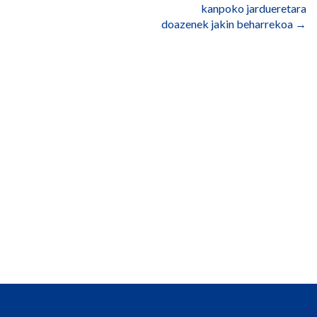
kanpoko jardueretara
doazenek jakin beharrekoa
→