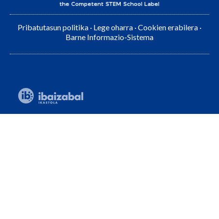
Pribatutasun politika
·
Lege oharra
·
Cookien erabilera
·
Barne Informazio-Sistema