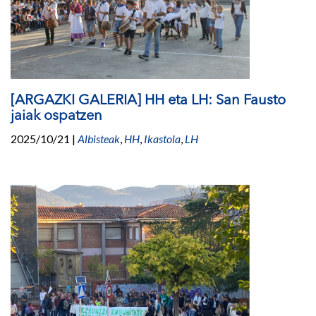
[ARGAZKI GALERIA] HH eta LH: San Fausto
jaiak ospatzen
2025/10/21
|
Albisteak
,
HH
,
Ikastola
,
LH