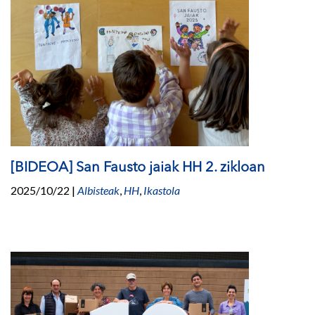
[BIDEOA] San Fausto jaiak HH 2. zikloan
2025/10/22
|
Albisteak
,
HH
,
Ikastola