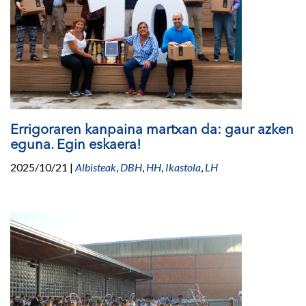
Errigoraren kanpaina martxan da: gaur azken
eguna. Egin eskaera!
2025/10/21
|
Albisteak
,
DBH
,
HH
,
Ikastola
,
LH