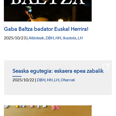
Gaba Baltza badator Euskal Herrira!
2025/10/23
|
Albisteak
,
DBH
,
HH
,
Ikastola
,
LH
Seaska egutegia: eskaera epea zabalik
2025/10/22
|
DBH
,
HH
,
LH
,
Oharrak