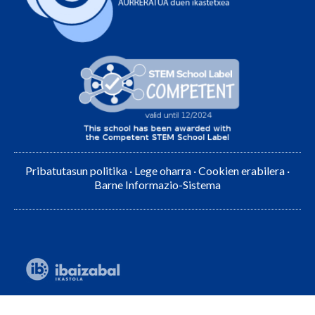
Pribatutasun politika
·
Lege oharra
·
Cookien erabilera
·
Barne Informazio-Sistema