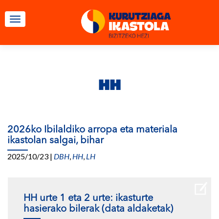
TOGGLE NAVIGATION
HH
2026ko Ibilaldiko arropa eta materiala
ikastolan salgai, bihar
2025/10/23
|
DBH
,
HH
,
LH
HH urte 1 eta 2 urte: ikasturte
hasierako bilerak (data aldaketak)