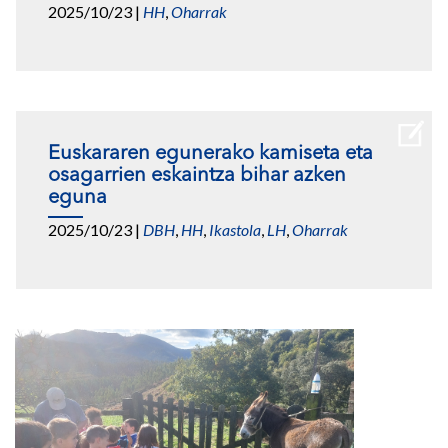
2025/10/23
|
HH
,
Oharrak
Euskararen egunerako kamiseta eta
osagarrien eskaintza bihar azken
eguna
2025/10/23
|
DBH
,
HH
,
Ikastola
,
LH
,
Oharrak