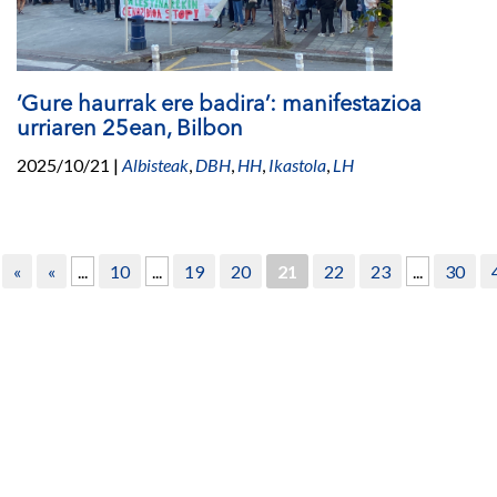
‘Gure haurrak ere badira’: manifestazioa
urriaren 25ean, Bilbon
2025/10/21
|
Albisteak
,
DBH
,
HH
,
Ikastola
,
LH
«
«
...
10
...
19
20
21
22
23
...
30