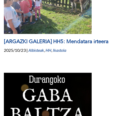
[ARGAZKI GALERIA] HH5: Mendatara irteera
2025/10/23
|
Albisteak
,
HH
,
Ikastola