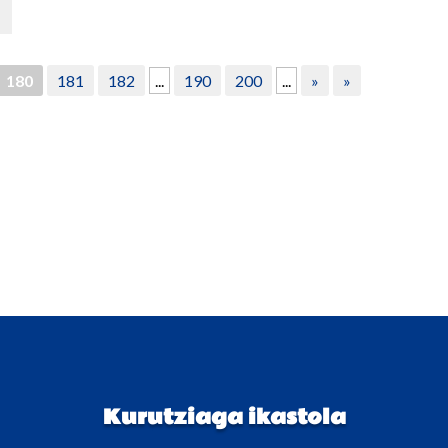
180
181
182
...
190
200
...
»
»
Kurutziaga ikastola