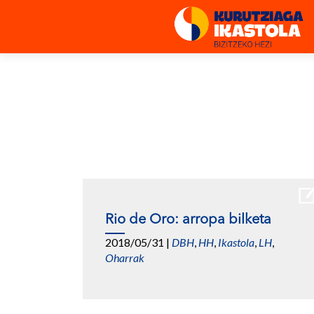
Rio de Oro: arropa bilketa
2018/05/31
|
DBH
,
HH
,
Ikastola
,
LH
,
Oharrak