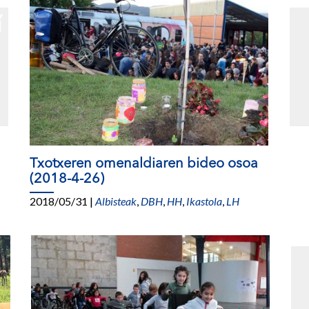
Txotxeren omenaldiaren bideo osoa
(2018-4-26)
2018/05/31
|
Albisteak
,
DBH
,
HH
,
Ikastola
,
LH