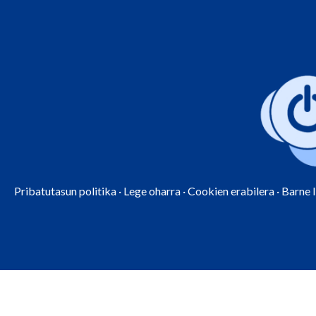
Pribatutasun politika
·
Lege oharra
·
Cookien erabilera
·
Barne 