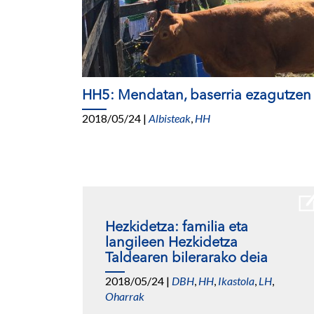
HH5: Mendatan, baserria ezagutzen
2018/05/24
|
Albisteak
,
HH
Hezkidetza: familia eta
langileen Hezkidetza
Taldearen bilerarako deia
2018/05/24
|
DBH
,
HH
,
Ikastola
,
LH
,
Oharrak