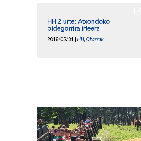
HH 2 urte: Atxondoko
bidegorrira irteera
2018/05/31
|
HH
,
Oharrak