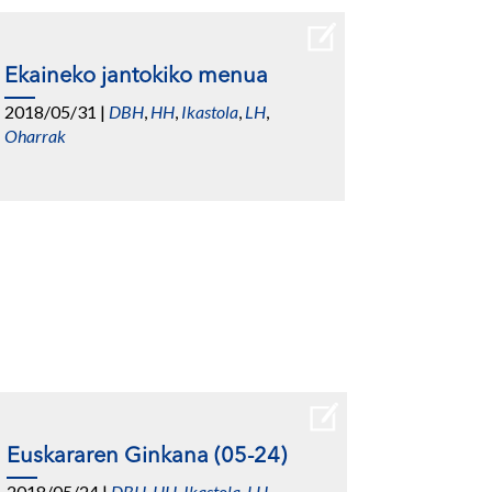
Ekaineko jantokiko menua
2018/05/31
|
DBH
,
HH
,
Ikastola
,
LH
,
Oharrak
Euskararen Ginkana (05-24)
2018/05/24
|
DBH
,
HH
,
Ikastola
,
LH
,