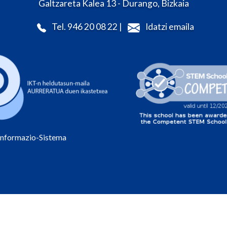
Galtzareta Kalea 13 - Durango, Bizkaia
Tel. 946 20 08 22 |
Idatzi emaila
Informazio-Sistema