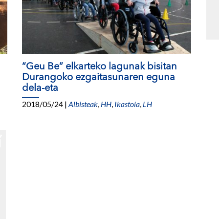
“Geu Be” elkarteko lagunak bisitan
Durangoko ezgaitasunaren eguna
dela-eta
2018/05/24
|
Albisteak
,
HH
,
Ikastola
,
LH