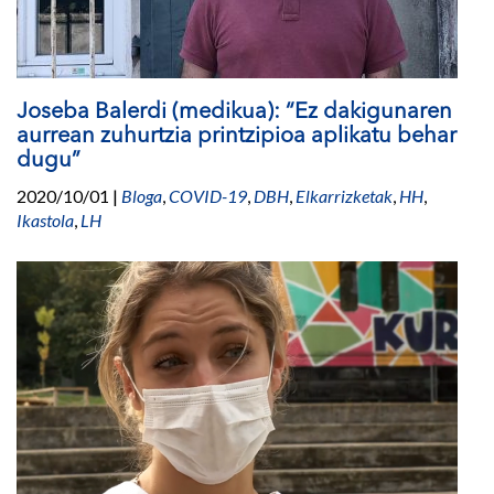
Joseba Balerdi (medikua): “Ez dakigunaren
aurrean zuhurtzia printzipioa aplikatu behar
dugu”
2020/10/01
|
Bloga
,
COVID-19
,
DBH
,
Elkarrizketak
,
HH
,
Ikastola
,
LH