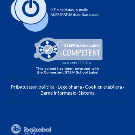
Pribatutasun politika
·
Lege oharra
·
Cookien erabilera
·
Barne Informazio-Sistema