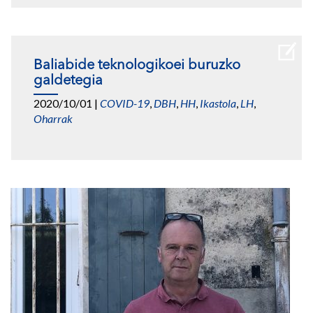
Baliabide teknologikoei buruzko
galdetegia
2020/10/01
|
COVID-19
,
DBH
,
HH
,
Ikastola
,
LH
,
Oharrak