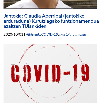
Jantokia: Claudia Aperribai (jantokiko
arduraduna) Kurutziagako funtzionamendua
azaltzen TUlankiden
2020/10/01
|
Albisteak
,
COVID-19
,
Ikastola
,
Jantokia