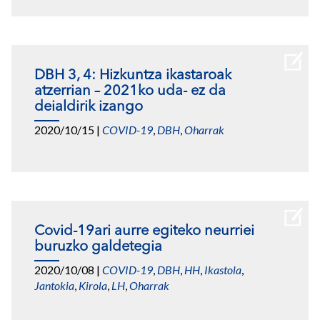
DBH 3, 4: Hizkuntza ikastaroak
atzerrian – 2021ko uda- ez da
deialdirik izango
2020/10/15
|
COVID-19
,
DBH
,
Oharrak
Covid-19ari aurre egiteko neurriei
buruzko galdetegia
2020/10/08
|
COVID-19
,
DBH
,
HH
,
Ikastola
,
Jantokia
,
Kirola
,
LH
,
Oharrak