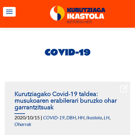
TOGGLE NAVIGATION
COVID-19
Kurutziagako Covid-19 taldea:
musukoaren erabilerari buruzko ohar
garrantzitsuak
2020/10/15
|
COVID-19
,
DBH
,
HH
,
Ikastola
,
LH
,
Oharrak