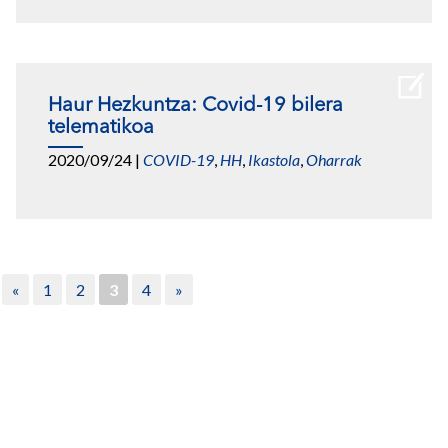
Haur Hezkuntza: Covid-19 bilera
telematikoa
2020/09/24
|
COVID-19
,
HH
,
Ikastola
,
Oharrak
«
1
2
3
4
»