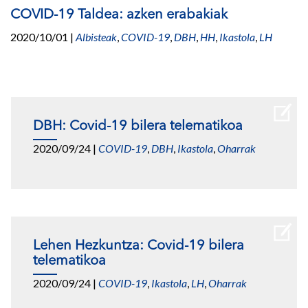
COVID-19 Taldea: azken erabakiak
2020/10/01
|
Albisteak
,
COVID-19
,
DBH
,
HH
,
Ikastola
,
LH
DBH: Covid-19 bilera telematikoa
2020/09/24
|
COVID-19
,
DBH
,
Ikastola
,
Oharrak
Lehen Hezkuntza: Covid-19 bilera
telematikoa
2020/09/24
|
COVID-19
,
Ikastola
,
LH
,
Oharrak