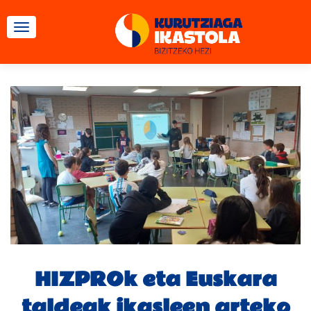
TOGGLE NAVIGATION
HIZPROk eta Euskara
taldeak ikasleen arteko