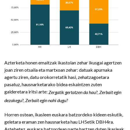
Azterketa honen emaitzak ikastolan zehar ikusgai agertzen
joan ziren otsaila eta martxoan zehar: datuak apurnaka
agertu ziren, datu orokorretatik hasi, zehatzagoetara
pasatuz, hausnarketarako bidea eskaintzen zuten
galderetara iritsi arte:
Zergatik gertatzen da hau?, Zerbait egin
dezakegu?, Zerbait egin nahi dugu?
Horren ostean, ikasleen euskara batzordeko kideen eskutik,
geletara eraman zen hausnarketa hau LH5etik DBH4ra.
Astebetez, euskara batzordean parte hartzen duten ikasleak