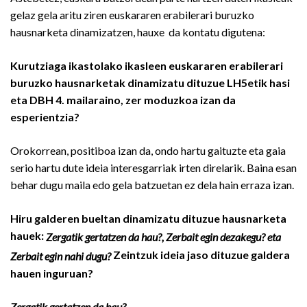
gelaz gela aritu ziren euskararen erabilerari buruzko
hausnarketa dinamizatzen, hauxe da kontatu digutena:
Kurutziaga ikastolako ikasleen euskararen erabilerari
buruzko hausnarketak dinamizatu dituzue LH5etik hasi
eta DBH 4. mailaraino, zer moduzkoa izan da
esperientzia?
Orokorrean, positiboa izan da, ondo hartu gaituzte eta gaia
serio hartu dute ideia interesgarriak irten direlarik. Baina esan
behar dugu maila edo gela batzuetan ez dela hain erraza izan.
Hiru galderen bueltan dinamizatu dituzue hausnarketa
hauek:
Zergatik gertatzen da hau?, Zerbait egin dezakegu? eta
Zeintzuk ideia jaso dituzue galdera
Zerbait egin nahi dugu?
hauen inguruan?
Zergatik gertatzen da hau?