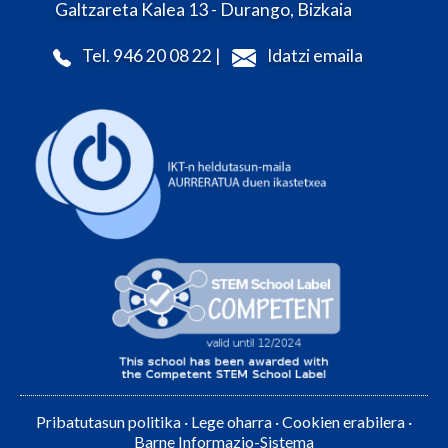
Galtzareta Kalea 13 - Durango, Bizkaia
Tel. 946 20 08 22 |
Idatzi emaila
Pribatutasun politika
·
Lege oharra
·
Cookien erabilera
·
Barne Informazio-Sistema