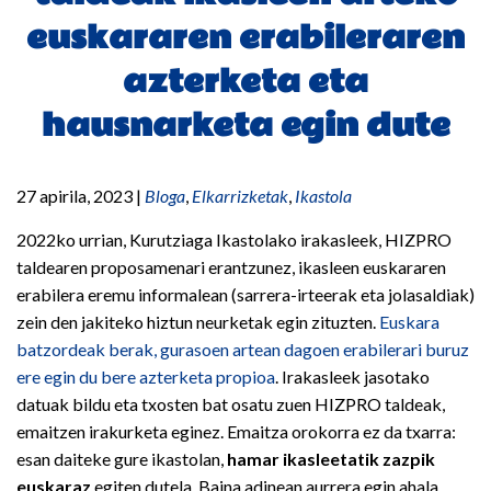
euskararen erabileraren
azterketa eta
hausnarketa egin dute
27 apirila, 2023
|
Bloga
,
Elkarrizketak
,
Ikastola
2022ko urrian, Kurutziaga Ikastolako irakasleek, HIZPRO
taldearen proposamenari erantzunez, ikasleen euskararen
erabilera eremu informalean (sarrera-irteerak eta jolasaldiak)
zein den jakiteko hiztun neurketak egin zituzten.
Euskara
batzordeak berak, gurasoen artean dagoen erabilerari buruz
ere egin du bere azterketa propioa
. Irakasleek jasotako
datuak bildu eta txosten bat osatu zuen HIZPRO taldeak,
emaitzen irakurketa eginez. Emaitza orokorra ez da txarra:
esan daiteke gure ikastolan,
hamar ikasleetatik zazpik
euskaraz
egiten dutela. Baina adinean aurrera egin ahala,