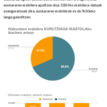
euskararen erabilera apaltzen doa: DBHko erabilera-datuak
esanguratsuak dira, euskararen erabilerak ez du %50eko
langa gainditzen.