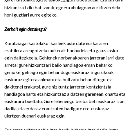
status
hizkuntza txiki bat izanik, egoera ahulagoan aurkitzen dela
honi guztiari aurre egiteko.
Zerbait egin dezakegu?
Kurutziaga ikastolako ikasleek uste dute euskararen
erabilera areagotzeko aukerak badaudela eta gauza asko
egin daitezkeela. Gehienek norbanakoaren jarreran jarri dute
arreta: gure hizkuntzari balio handiagoa eman beharko
genioke, gehiago egin behar dugu euskaraz, ingurukoak
euskaraz egitera animatu eta bultzatu behar ditugu, ez
dakitenei erakutsi, gure hizkuntz jarreren kontzientzia
handiagoa hartu eta hizkuntzaz aldatzen garenean, ohartu eta
euskarara bueltatu. Gure lehenengo berba beti euskaraz izan
dadila, eta erdaraz erantzuten badigute ere, euskaraz
ulertzen duenari euskaraz egin.
Euskaraz aritzea nahia izan barik, beharra izan dadin lortu