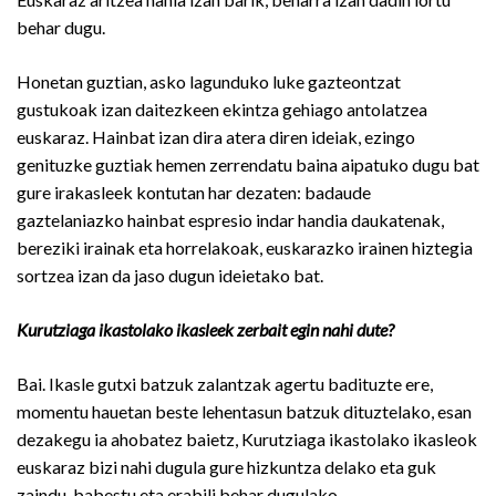
behar dugu.
Honetan guztian, asko lagunduko luke gazteontzat
gustukoak izan daitezkeen ekintza gehiago antolatzea
euskaraz. Hainbat izan dira atera diren ideiak, ezingo
genituzke guztiak hemen zerrendatu baina aipatuko dugu bat
gure irakasleek kontutan har dezaten: badaude
gaztelaniazko hainbat espresio indar handia daukatenak,
bereziki irainak eta horrelakoak, euskarazko irainen hiztegia
sortzea izan da jaso dugun ideietako bat.
Kurutziaga ikastolako ikasleek zerbait egin nahi dute?
Bai. Ikasle gutxi batzuk zalantzak agertu badituzte ere,
momentu hauetan beste lehentasun batzuk dituztelako, esan
dezakegu ia ahobatez baietz, Kurutziaga ikastolako ikasleok
euskaraz bizi nahi dugula gure hizkuntza delako eta guk
zaindu, babestu eta erabili behar dugulako.