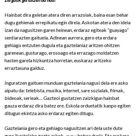
Hainbat dira geletan atera diren arrazoiak, baina esan behar
dugu gehienak errepikatu egin direla. Askotan atera den ideia
izan da nagusitzen garen heinean, erdaraz egiteak “guayago”
sentiarazten gaituela. Adinean aurrera, gero eta erdara
gehiago entzuten dugula eta gaztelaniaz aritzen ohitzen
garenean, gusturago, erosoago eta errazago moldatzen
hasten garela hizkuntza horretan, euskaraz aritzeko
erraztasuna galduz.
Inguratzen gaituen munduan gaztelania nagusi dela ere asko
aipatu da: telebista, musika, internet, sare sozialak, filmak,
bideoak, serieak… Gazteoi gustatzen zaizkigun hainbat
gauza erdaraz dira batez ere. Eskola orduetatik kanpo egiten
ditugun ekintza asko erdaraz egiten ditugu.
Gaztelania gero eta gehiago nagusitzen ari dela uste dute
gure ikastolako gazte askok,
hobea duela. Eta euskara