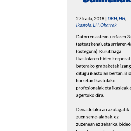
27 iraila, 2018
|
DBH
,
HH
,
Ikastola
,
LH
,
Oharrak
Datorren astean, urriaren 3
(asteazkena), eta urriaren 4
(osteguna), Kurutziaga
Ikastolaren bideo korporat
baterako grabaketak izan
ditugu ikastolan bertan. Bi
horretan ikastolako
profesionalak eta ikasleak 
agertuko dira.
Dena delako arrazoiagatik
zuen seme-alabak, ez
zuzenean ez zeharka, bideo