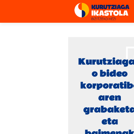
Kurutziag
o bideo
korporatib
aren
grabaket
eta
baimena