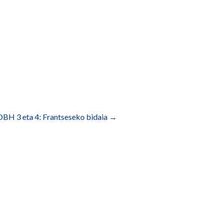
DBH 3 eta 4: Frantseseko bidaia
→