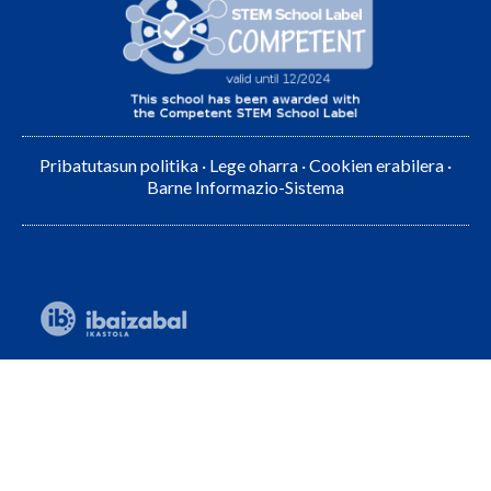
Pribatutasun politika
·
Lege oharra
·
Cookien erabilera
·
Barne Informazio-Sistema