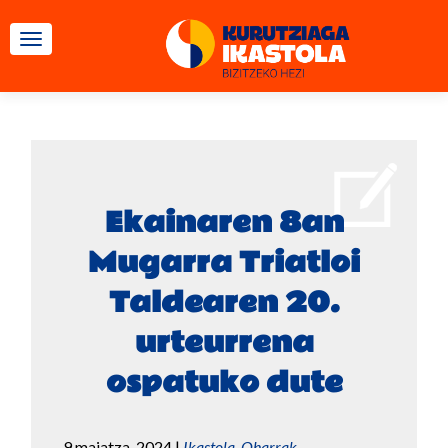
TOGGLE NAVIGATION
Ekainaren 8an
Mugarra Triatloi
Taldearen 20.
urteurrena
ospatuko dute
9 maiatza, 2024
|
Ikastola
,
Oharrak