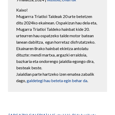
Kaixo!
Mugarrra Triatloi Taldeak 20 urte betetzen
ditu 2024ko ekainean. Ospakizun hau dela eta,
Mugarra Triatloi Taldeko hainbat kide 20.
urteurren hau ospatzeko talde motor batean
lanean dabiltza, egun horretaz disfrutatzeko.
Ekainaren 8rako hainbat ekintza antolatu
dituzte: mendi martxa, argazki erraldoia,
bazkaria eta ondorengo jaialdia egongo dira,
besteak beste.
Jaialdian parte hartzeko izen ematea zabalik
dago,
galdetegi hau beteta egin behar da
.
Bidalketetan