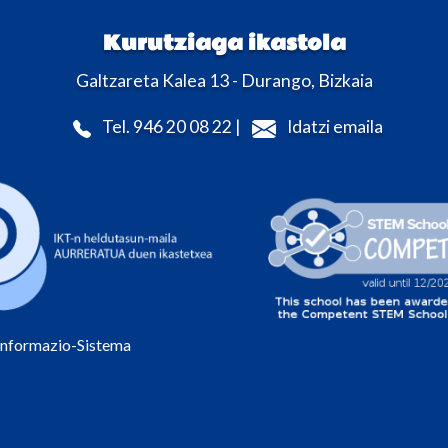
Kurutziaga ikastola
Galtzareta Kalea 13 - Durango, Bizkaia
Tel. 946 20 08 22 |
Idatzi emaila
Informazio-Sistema