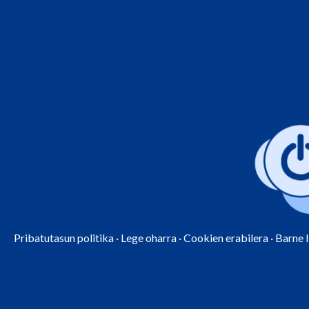
Pribatutasun politika
·
Lege oharra
·
Cookien erabilera
·
Barne 