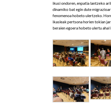
ikusi ondoren, enpatia lantzeko ar
dinamiko bat egin dute migrazioa
fenomenoa hobeto ulertzeko. Horr
ikasleak pertsona horien tokian jar
beraien egoera hobeto ulertu ahal 