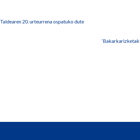
Taldearen 20. urteurrena ospatuko dute
‘Bakarkarizketak