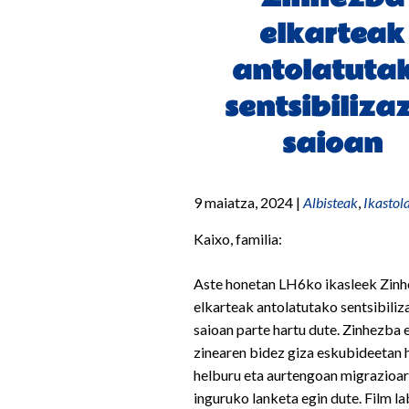
elkarteak
antolatuta
sentsibiliza
saioan
9 maiatza, 2024
|
Albisteak
,
Ikastol
Kaixo, familia:
Aste honetan LH6ko ikasleek Zin
elkarteak antolatutako sentsibiliz
saioan parte hartu dute. Zinhezba 
zinearen bidez giza eskubideetan 
helburu eta aurtengoan migrazioa
inguruko lanketa egin dute. Film la