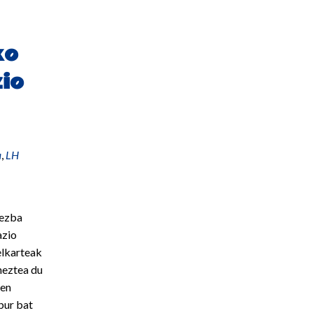
ko
zio
a
,
LH
hezba
azio
elkarteak
heztea du
ren
bur bat