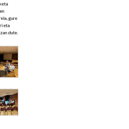
iketa
ren
ela, gure
ri eta
izan dute.