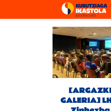
[ARGAZK
GALERIA] LH
Zinhezba