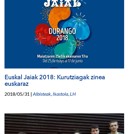
Euskal Jaiak 2018: Kurutziagak zinea
euskaraz
2018/05/31
|
Albisteak
,
Ikastola
,
LH