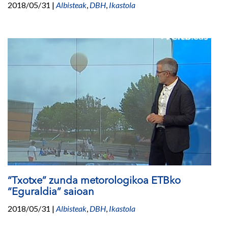
2018/05/31
|
Albisteak
,
DBH
,
Ikastola
“Txotxe” zunda metorologikoa ETBko
“Eguraldia” saioan
2018/05/31
|
Albisteak
,
DBH
,
Ikastola