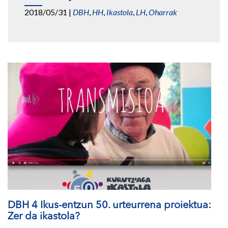
2018/05/31
|
DBH
,
HH
,
Ikastola
,
LH
,
Oharrak
DBH 4 Ikus-entzun 50. urteurrena proiektua:
Zer da ikastola?