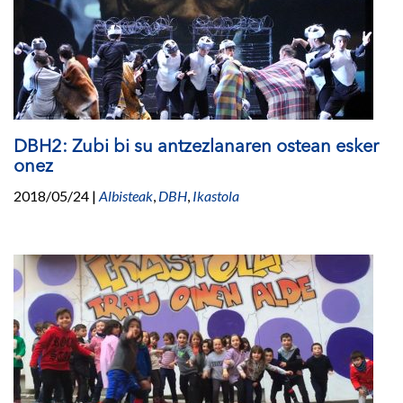
DBH2: Zubi bi su antzezlanaren ostean esker
onez
2018/05/24
|
Albisteak
,
DBH
,
Ikastola