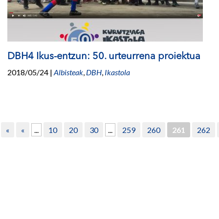
DBH4 Ikus-entzun: 50. urteurrena proiektua
2018/05/24
|
Albisteak
,
DBH
,
Ikastola
«
«
...
10
20
30
...
259
260
261
262