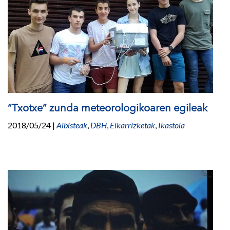
“Txotxe” zunda meteorologikoaren egileak
2018/05/24
|
Albisteak
,
DBH
,
Elkarrizketak
,
Ikastola