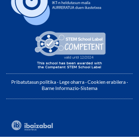
Pribatutasun politika
·
Lege oharra
·
Cookien erabilera
·
Barne Informazio-Sistema