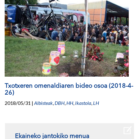
Txotxeren omenaldiaren bideo osoa (2018-4-
26)
2018/05/31
|
Albisteak
,
DBH
,
HH
,
Ikastola
,
LH
Ekaineko jantokiko menua