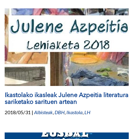
Ikastolako ikasleak Julene Azpeitia literatura
sariketako sarituen artean
2018/05/31
|
Albisteak
,
DBH
,
Ikastola
,
LH