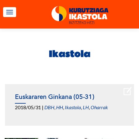
TOGGLE NAVIGATION
Ikastola
Euskararen Ginkana (05-31)
2018/05/31
|
DBH
,
HH
,
Ikastola
,
LH
,
Oharrak