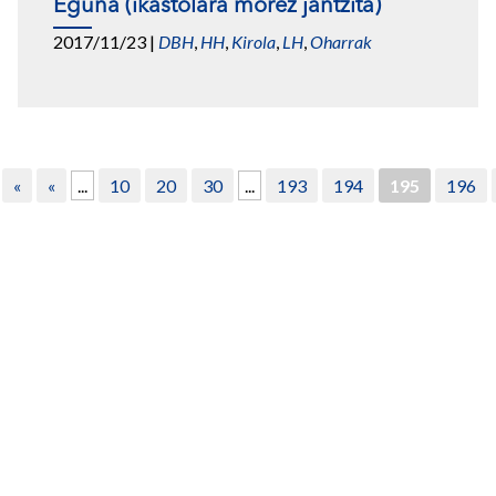
Eguna (ikastolara morez jantzita)
2017/11/23
|
DBH
,
HH
,
Kirola
,
LH
,
Oharrak
«
«
...
10
20
30
...
193
194
195
196