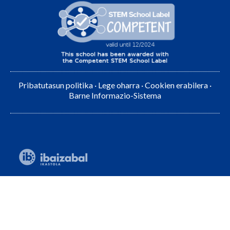
Pribatutasun politika
·
Lege oharra
·
Cookien erabilera
·
Barne Informazio-Sistema