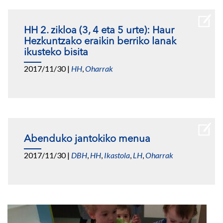
HH 2. zikloa (3, 4 eta 5 urte): Haur
Hezkuntzako eraikin berriko lanak
ikusteko bisita
2017/11/30
|
HH
,
Oharrak
Abenduko jantokiko menua
2017/11/30
|
DBH
,
HH
,
Ikastola
,
LH
,
Oharrak