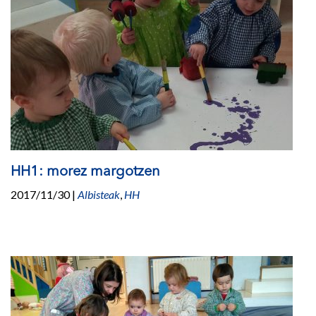
HH1: morez margotzen
2017/11/30
|
Albisteak
,
HH