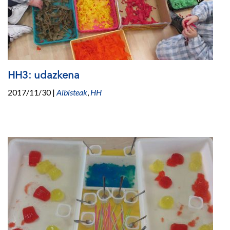
HH3: udazkena
2017/11/30
|
Albisteak
,
HH