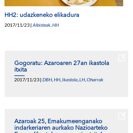
HH2: udazkeneko elikadura
2017/11/23
|
Albisteak
,
HH
Gogoratu: Azaroaren 27an ikastola
itxita
2017/11/23
|
DBH
,
HH
,
Ikastola
,
LH
,
Oharrak
Azaroak 25, Emakumeenganako
indarkeriaren aurkako Nazioarteko