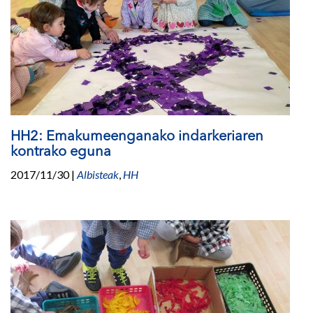
HH2: Emakumeenganako indarkeriaren
kontrako eguna
2017/11/30
|
Albisteak
,
HH