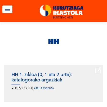
TOGGLE NAVIGATION
HH
HH 1. zikloa (0, 1 eta 2 urte):
katalogorako argazkiak
2017/11/30
|
HH
,
Oharrak