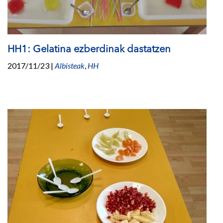
HH1: Gelatina ezberdinak dastatzen
2017/11/23
|
Albisteak
,
HH