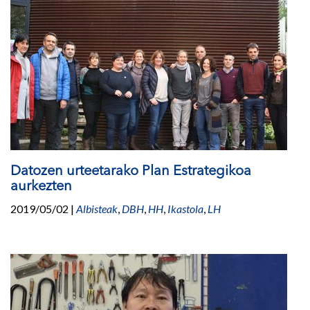
Datozen urteetarako Plan Estrategikoa
aurkezten
2019/05/02
|
Albisteak
,
DBH
,
HH
,
Ikastola
,
LH