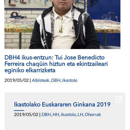
DBH4 ikus-entzun: Tui Jose Benedicto
Ferreira chaqüin hiztun eta ekintzaileari
eginiko elkarrizketa
2019/05/02
|
Albisteak
,
DBH
,
Ikastola
Ikastolako Euskararen Ginkana 2019
2019/05/02
|
DBH
,
HH
,
Ikastola
,
LH
,
Oharrak