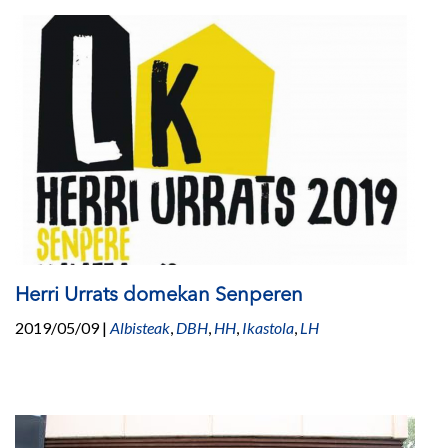
Herri Urrats domekan Senperen
2019/05/09
|
Albisteak
,
DBH
,
HH
,
Ikastola
,
LH