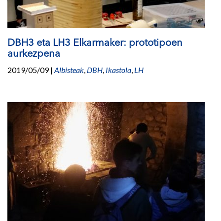
DBH3 eta LH3 Elkarmaker: prototipoen
aurkezpena
2019/05/09
|
Albisteak
,
DBH
,
Ikastola
,
LH