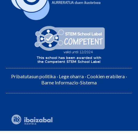
Pribatutasun politika
·
Lege oharra
·
Cookien erabilera
·
Barne Informazio-Sistema