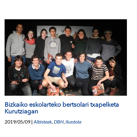
Bizkaiko eskolarteko bertsolari txapelketa
Kurutziagan
2019/05/09
|
Albisteak
,
DBH
,
Ikastola