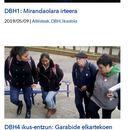
DBH1: Mirandaolara irteera
2019/05/09
|
Albisteak
,
DBH
,
Ikastola
DBH4 ikus-entzun: Garabide elkartekoen