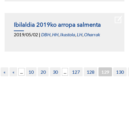
Ibilaldia 2019ko arropa salmenta
2019/05/02
|
DBH
,
HH
,
Ikastola
,
LH
,
Oharrak
«
«
...
10
20
30
...
127
128
129
130