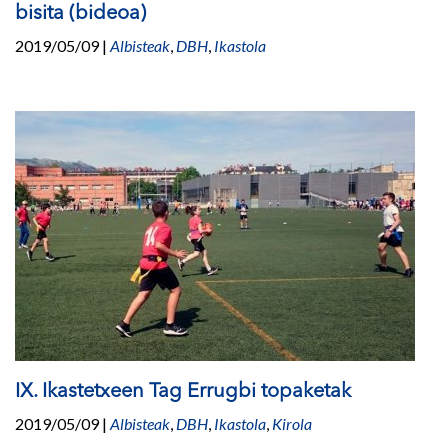
bisita (bideoa)
2019/05/09
|
Albisteak
,
DBH
,
Ikastola
IX. Ikastetxeen Tag Errugbi topaketak
2019/05/09
|
Albisteak
,
DBH
,
Ikastola
,
Kirola