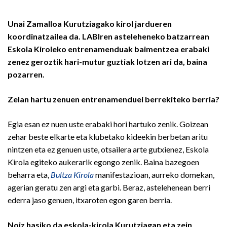
Unai Zamalloa Kurutziagako kirol jardueren
koordinatzailea da. LABIren asteleheneko batzarrean
Eskola Kiroleko entrenamenduak baimentzea erabaki
zenez geroztik hari-mutur guztiak lotzen ari da, baina
pozarren.
Zelan hartu zenuen entrenamenduei berrekiteko berria?
Egia esan ez nuen uste erabaki hori hartuko zenik. Goizean
zehar beste elkarte eta klubetako kideekin berbetan aritu
nintzen eta ez genuen uste, otsailera arte gutxienez, Eskola
Kirola egiteko aukerarik egongo zenik. Baina bazegoen
beharra eta,
Bultza Kirola
manifestazioan, aurreko domekan,
agerian geratu zen argi eta garbi. Beraz, astelehenean berri
ederra jaso genuen, itxaroten egon garen berria.
Noiz hasiko da eskola-kirola Kurutziagan eta zein