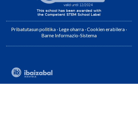
Pribatutasun politika
·
Lege oharra
·
Cookien erabilera
·
Barne Informazio-Sistema