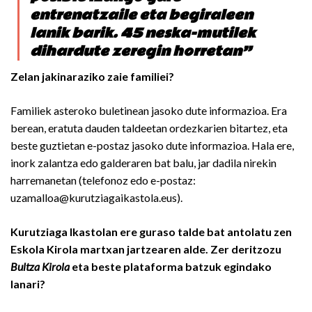
entrenatzaile eta begiraleen
lanik barik. 45 neska-mutilek
dihardute zeregin horretan”
Zelan jakinaraziko zaie familiei?
Familiek asteroko buletinean jasoko dute informazioa. Era
berean, eratuta dauden taldeetan ordezkarien bitartez, eta
beste guztietan e-postaz jasoko dute informazioa. Hala ere,
inork zalantza edo galderaren bat balu, jar dadila nirekin
harremanetan (telefonoz edo e-postaz:
uzamalloa@kurutziagaikastola.eus).
Kurutziaga Ikastolan ere guraso talde bat antolatu zen
Eskola Kirola martxan jartzearen alde. Zer deritzozu
Bultza Kirola
eta beste plataforma batzuk egindako
lanari?