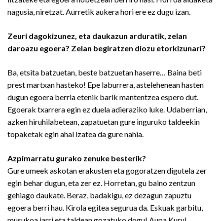
nagusia, niretzat. Aurretik aukera hori ere ez dugu izan.
Zeuri dagokizunez, eta daukazun arduratik, zelan
daroazu egoera? Zelan begiratzen diozu etorkizunari?
Ba, etsita batzuetan, beste batzuetan haserre… Baina beti
prest martxan hasteko! Epe laburrera, astelehenean hasten
dugun egoera berria etenik barik mantentzea espero dut.
Egoerak txarrera egin ez duela adieraziko luke. Udaberrian,
azken hiruhilabetean, zapatuetan gure inguruko taldeekin
topaketak egin ahal izatea da gure nahia.
Azpimarratu gurako zenuke besterik?
Gure umeek askotan erakusten eta gogoratzen digutela zer
egin behar dugun, eta zer ez. Horretan, gu baino zentzun
gehiago daukate. Beraz, badakigu, ez dezagun zapuztu
egoera berri hau. Kirola egitea segurua da. Eskuak garbitu,
musukoa jarri eta taldean gozatuko dogu! Aupa Kuru!