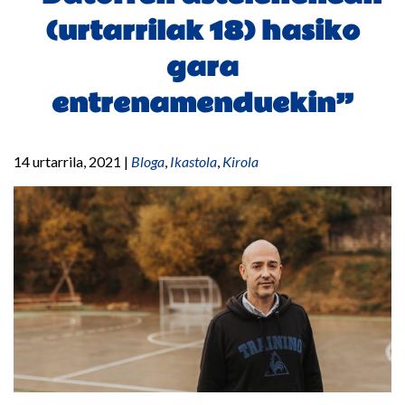
(urtarrilak 18) hasiko
gara
entrenamenduekin”
14 urtarrila, 2021
|
Bloga
,
Ikastola
,
Kirola