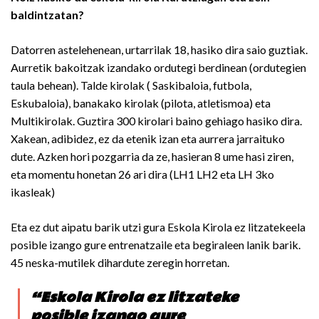
baldintzatan?
Datorren astelehenean, urtarrilak 18, hasiko dira saio guztiak.
Aurretik bakoitzak izandako ordutegi berdinean (ordutegien
taula behean). Talde kirolak ( Saskibaloia, futbola,
Eskubaloia), banakako kirolak (pilota, atletismoa) eta
Multikirolak. Guztira 300 kirolari baino gehiago hasiko dira.
Xakean, adibidez, ez da etenik izan eta aurrera jarraituko
dute. Azken hori pozgarria da ze, hasieran 8 ume hasi ziren,
eta momentu honetan 26 ari dira (LH1 LH2 eta LH 3ko
ikasleak)
Eta ez dut aipatu barik utzi gura Eskola Kirola ez litzatekeela
posible izango gure entrenatzaile eta begiraleen lanik barik.
45 neska-mutilek dihardute zeregin horretan.
“Eskola Kirola ez litzateke
posible izango gure