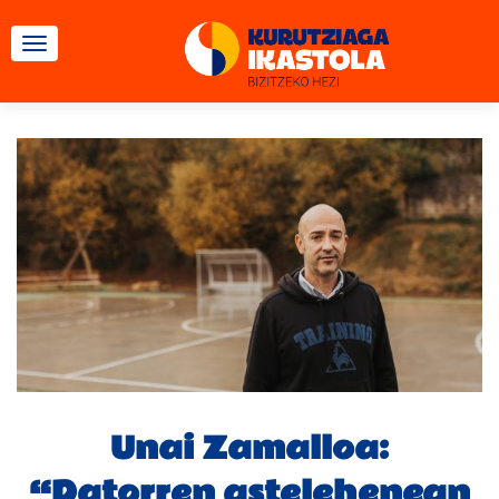
TOGGLE NAVIGATION
Unai Zamalloa:
“Datorren astelehenean