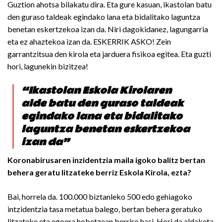
Guztion ahotsa bilakatu dira. Eta gure kasuan, ikastolan batu
den guraso taldeak egindako lana eta bidalitako laguntza
benetan eskertzekoa izan da. Niri dagokidanez, lagungarria
eta ez ahaztekoa izan da. ESKERRIK ASKO! Zein
garrantzitsua den kirola eta jarduera fisikoa egitea. Eta guzti
hori, lagunekin bizitzea!
“Ikastolan Eskola Kirolaren
alde batu den guraso taldeak
egindako lana eta bidalitako
laguntza benetan eskertzekoa
izan da”
Koronabirusaren inzidentzia maila igoko balitz bertan
behera geratu litzateke berriz Eskola Kirola, ezta?
Bai, horrela da. 100.000 biztanleko 500 edo gehiagoko
intzidentzia tasa metatua balego, bertan behera geratuko
litzateke eta egoera hobetzean berriro hasi. Hori da aldaketa