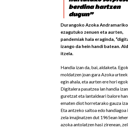
berdina hartzen
dugun”
Durangoko Azoka Andramariko 
ezagutuko zenuen eta aurten,
pandemiak hala eraginda, “digit
izango da hein handi batean. Al
itzela.
Handia izan da, bai, aldaketa. Egok
moldatzen joan gara Azoka urteek
egin ahala, eta aurten ere hori egok
Digitalera pasatzea lan handia izan
guretzat eta lantaldeari balore han
ematen diot horretarako gauza iza
Eta antzeko saltoa edo handiagoa
zela imajinatzen dut 1965ean leh
azoka antolatzen hasi zirenean, ze