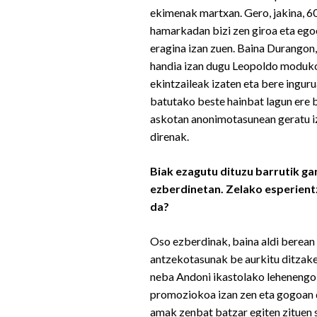
ekimenak martxan. Gero, jakina, 6
hamarkadan bizi zen giroa eta ego
eragina izan zuen. Baina Durangon,
handia izan dugu Leopoldo moduk
ekintzaileak izaten eta bere ingur
batutako beste hainbat lagun ere b
askotan anonimotasunean geratu i
direnak.
Biak ezagutu dituzu barrutik ga
ezberdinetan. Zelako esperientz
da?
Oso ezberdinak, baina aldi berean
antzekotasunak be aurkitu ditzake
neba Andoni ikastolako lehenengo
promoziokoa izan zen eta gogoan
amak zenbat batzar egiten zituen 