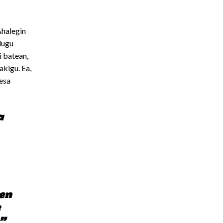
Ahalegin
dugu
i batean,
akigu. Ea,
esa
a
en
e
n”