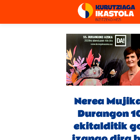
Nerea Mujika
Durangon 1
ekitalditik g
izango dira b