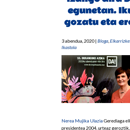
egunetan. Iku
gozatu eta er
3 abendua, 2020
|
Bloga
,
Elkarrizke
Ikastola
Nerea Mujika Ulazia
Gerediaga el
presidentea 2004. urteaz geroztik.