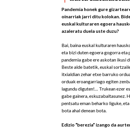
Pandemia honek gure gizartear
oinarriak jarri ditu kolokan. Bid
euskal kulturaren egoera hausk
azaleratu duela uste duzu?
Bai, baina euskal kulturaren hausk
eta bizi duten egoera gogorra eta 
pandemia gabe ere askotan ikusi d
Beste alde batetik, euskal sortzail
itxialdian zehar etxe barruko ordu
orduak eroangarriago egiten zenb
lagundu diguten!… Trukean ezer e
gabe gainera, eskuzabaltasunez. H
pentsatu eman beharko liguke, eta
bota ahal denean bota.
Edizio “berezia” izango da aurt