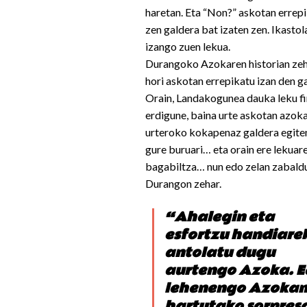
haretan. Eta “Non?” askotan errep
zen galdera bat izaten zen. Ikasto
izango zuen lekua.
Durangoko Azokaren historian zeh
hori askotan errepikatu izan den g
Orain, Landakogunea dauka leku fi
erdigune, baina urte askotan azok
urteroko kokapenaz galdera egite
gure buruari… eta orain ere lekuar
bagabiltza… nun edo zelan zabald
Durangon zehar.
“Ahalegin eta
esfortzu handiare
antolatu dugu
aurtengo Azoka. E
lehenengo Azoka
hartutako sorpres