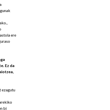
a
egunak
ako.,
o
astola ere
guraso
aga
e. Ez da
aiotzea,
t ezagutu
arekiko
en bi