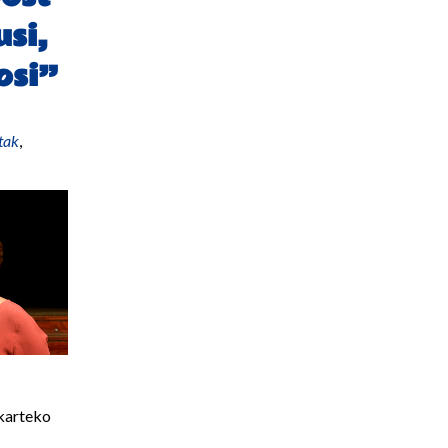
si,
osi”
tak
,
karteko