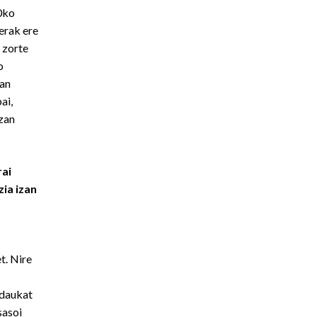
0ko
erak ere
 zorte
o
uan
ai,
zan
rai
ia izan
t. Nire
 daukat
sasoi