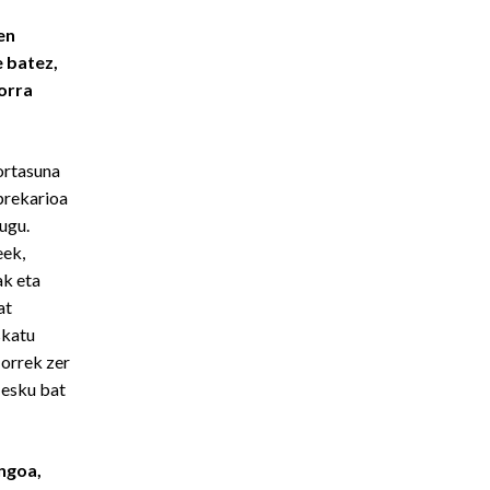
en
e batez,
orra
ortasuna
prekarioa
ugu.
eek,
ak eta
at
skatu
orrek zer
 esku bat
engoa,