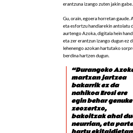
erantzuna izango zuten jakin gabe.
Gu, orain, egoera horretan gaude. 
eta esfortzu handiarekin antolatu 
aurtengo Azoka, digitala hein hand
eta zer erantzun izango dugun ez d
lehenengo azokan hartutako sorpr
berdina hartzen dugun.
“Durangoko Azok
martxan jartzea
bakarrik ez da
nahikoa Erosi ere
egin behar genuke
zeozertxo,
bakoitzak ahal du
neurrian, eta part
hartu ekitaldieta