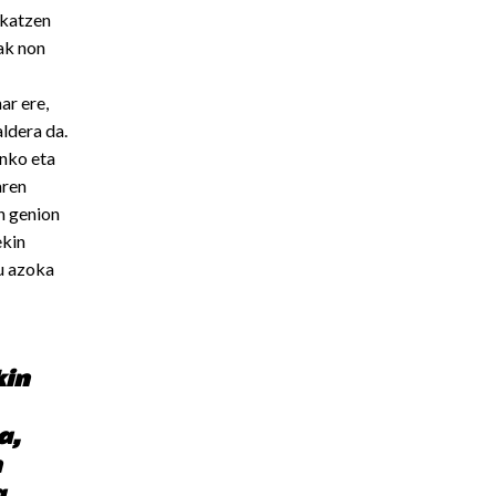
ikatzen
lak non
ar ere,
aldera da.
nko eta
aren
n genion
ekin
u azoka
kin
a,
n
a