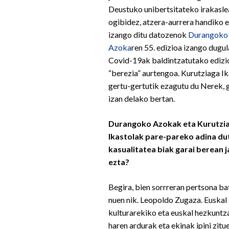
Deustuko unibertsitateko irakasle
ogibidez, atzera-aurrera handiko 
izango ditu datozenok
Durangoko
Azoka
ren 55. edizioa izango dugul
Covid-19ak baldintzatutako edizi
“berezia” aurtengoa. Kurutziaga Ik
gertu-gertutik ezagutu du Nerek, 
izan delako bertan.
Durangoko Azokak eta Kurutzi
Ikastolak pare-pareko adina dut
kasualitatea biak garai berean j
ezta?
Begira, bien sorrreran pertsona ba
nuen nik. Leopoldo Zugaza. Euskal
kulturarekiko eta euskal hezkuntz
haren ardurak eta ekinak ipini zitu