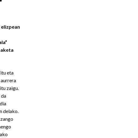
elizpean
ala”
daketa
itu eta
 aurrera
itu zaigu.
 da
dia
n delako.
 izango
enengo
lako