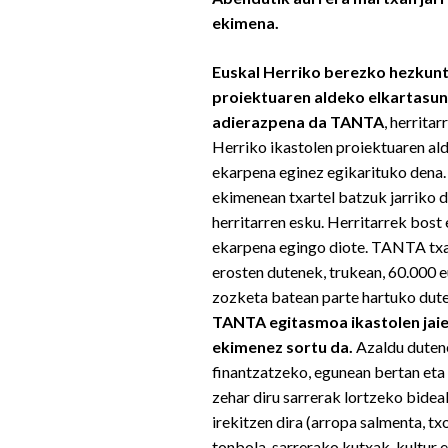
ekimena.
Euskal Herriko berezko hezkun
proiektuaren aldeko elkartasun
adierazpena da TANTA
, herrita
Herriko ikastolen proiektuaren al
ekarpena eginez egikarituko den
ekimenean txartel batzuk jarriko d
herritarren esku. Herritarrek bost
ekarpena egingo diote. TANTA txa
erosten dutenek, trukean, 60.000 
zozketa batean parte hartuko dute
TANTA egitasmoa ikastolen jai
ekimenez sortu da.
Azaldu dutene
finantzatzeko, egunean bertan eta
zehar diru sarrerak lortzeko bidea
irekitzen dira (arropa salmenta, tx
tonbola, sarrerako kutxak, kultur e