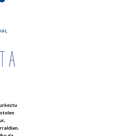
HH
,
urkeztu
astolen
ur,
rraldian.
iko da