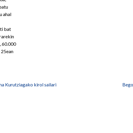
ipatu
u ahal
ti bat
erarekin
k, 60.000
n 25ean
 Kurutziagako kirol sailari
Bego