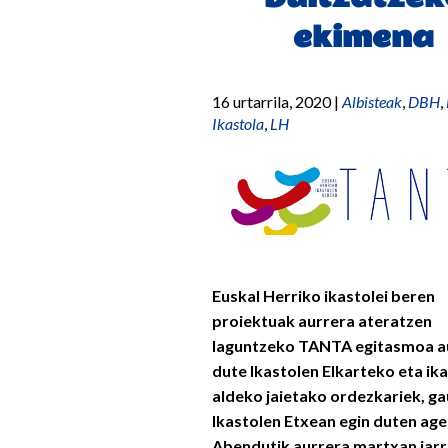
ekimena
16 urtarrila, 2020
|
Albisteak
,
DBH
,
Ikastola
,
LH
Euskal Herriko ikastolei beren
proiektuak aurrera ateratzen
laguntzeko TANTA egitasmoa a
dute Ikastolen Elkarteko eta ik
aldeko jaietako ordezkariek, ga
Ikastolen Etxean egin duten age
Abendutik aurrera martxan jarr