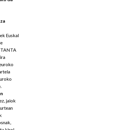
tza
rrek Euskal
de
a. TANTA
ira
 euroko
rtela
euroko
.
en
z, jaiok
 urtean
k
osnak,
ta kirol