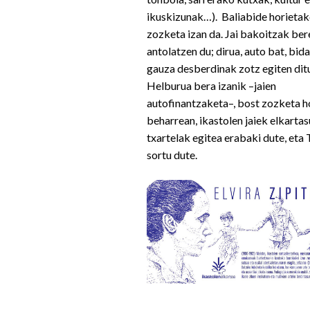
ikuskizunak…). Baliabide horietak
zozketa izan da. Jai bakoitzak be
antolatzen du; dirua, auto bat, bid
gauza desberdinak zotz egiten dit
Helburua bera izanik ­–jaien
autofinantzaketa–, bost zozketa h
beharrean, ikastolen jaiek elkarta
txartelak egitea erabaki dute, et
sortu dute.