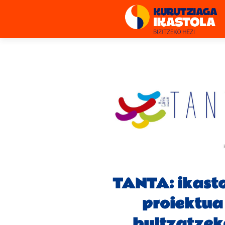
TANTA: ikast
proiektua
bultzatzek