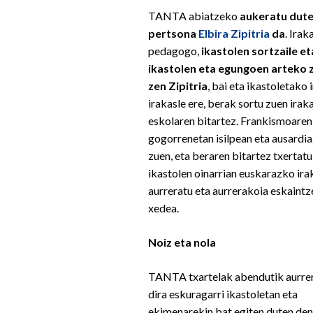
TANTA abiatzeko
aukeratu dute
pertsona
Elbira Zipitria
da
. Irak
pedagogo,
ikastolen sortzaile et
ikastolen eta egungoen arteko z
zen Zipitria
, bai eta ikastoletako 
irakasle ere, berak sortu zuen irak
eskolaren bitartez. Frankismoaren
gogorrenetan isilpean eta ausardia
zuen, eta beraren bitartez txertatu
ikastolen oinarrian euskarazko ir
aurreratu eta aurrerakoia eskaint
xedea.
Noiz eta nola
TANTA txartelak abendutik aurre
dira eskuragarri ikastoletan eta
ekimenarekin bat egiten duten den