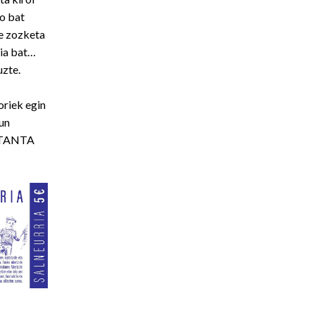
o bat
re zozketa
aia bat…
uzte.
oriek egin
sun
a TANTA