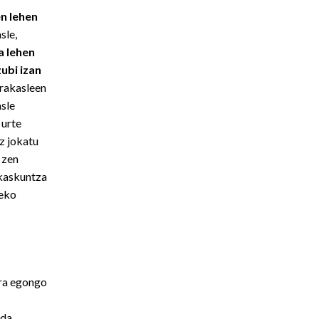
n lehen
asle,
a lehen
ubi izan
irakasleen
asle
 urte
z jokatu
 zen
akaskuntza
zeko
ra egongo
da,