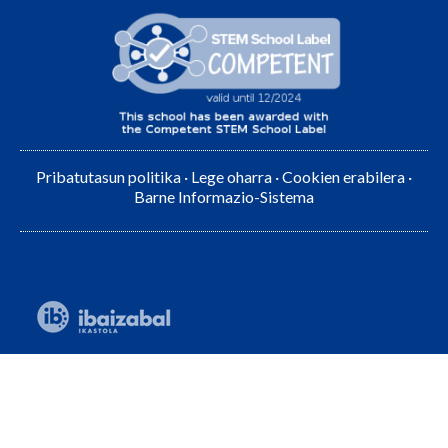
Pribatutasun politika
·
Lege oharra
·
Cookien erabilera
·
Barne Informazio-Sistema