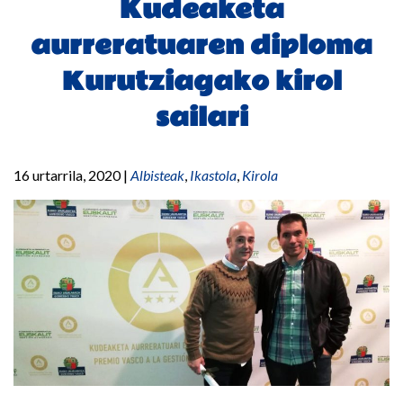
Kudeaketa
aurreratuaren diploma
Kurutziagako kirol
sailari
16 urtarrila, 2020
|
Albisteak
,
Ikastola
,
Kirola