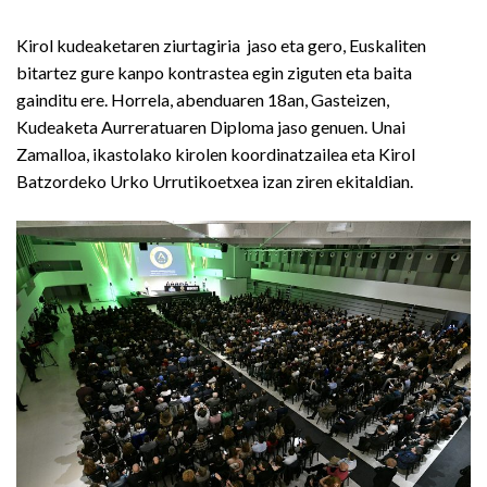
Kirol kudeaketaren ziurtagiria jaso eta gero, Euskaliten
bitartez gure kanpo kontrastea egin ziguten eta baita
gainditu ere. Horrela, abenduaren 18an, Gasteizen,
Kudeaketa Aurreratuaren Diploma jaso genuen. Unai
Zamalloa, ikastolako kirolen koordinatzailea eta Kirol
Batzordeko Urko Urrutikoetxea izan ziren ekitaldian.