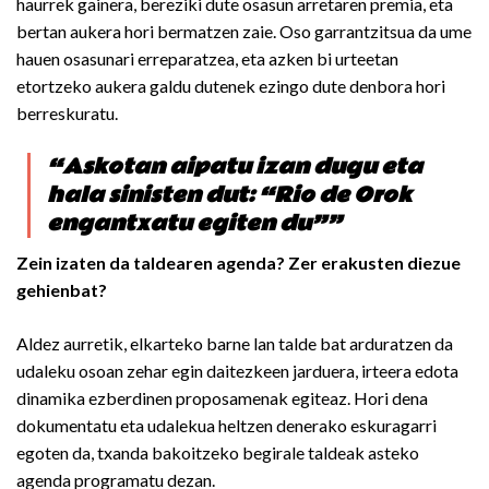
haurrek
gainera,
bereziki dute osasun arretaren premia, eta
bertan aukera hori bermatzen zaie. Oso garrantzitsua da ume
hauen osasunari erreparatzea, eta azken bi urteetan
etortzeko aukera galdu dutenek ezingo dute denbora hori
berreskuratu.
“Askotan aipatu izan dugu eta
hala sinisten dut: “Rio de Orok
engantxatu egiten du””
Zein izaten da taldearen agenda? Zer erakusten diezue
gehienbat?
Aldez aurretik, elkarteko barne lan talde bat arduratzen da
udaleku osoan zehar egin daitezkeen jarduera, irteera edota
dinamika ezberdinen proposamenak egiteaz. Hori dena
dokumentatu eta udalekua heltzen denerako eskuragarri
egoten da, txanda bakoitzeko begirale taldeak asteko
agenda programatu dezan.