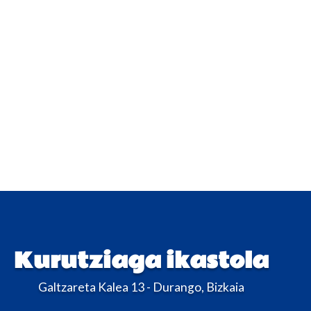
Kurutziaga ikastola
Galtzareta Kalea 13 - Durango, Bizkaia