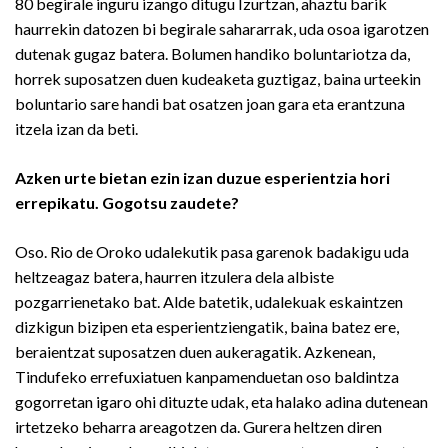
80 begirale inguru izango ditugu Izurtzan, ahaztu barik
haurrekin datozen bi begirale sahararrak, uda osoa igarotzen
dutenak gugaz batera. Bolumen handiko boluntariotza da,
horrek suposatzen duen kudeaketa guztigaz, baina urteekin
boluntario sare handi bat osatzen joan gara eta erantzuna
itzela izan da beti.
Azken urte bietan ezin izan duzue esperientzia hori
errepikatu. Gogotsu zaudete?
Oso. Rio de Oroko udalekutik pasa garenok badakigu uda
heltzeagaz batera, haurren itzulera dela albiste
pozgarrienetako bat. Alde batetik, udalekuak eskaintzen
dizkigun bizipen eta esperientziengatik, baina batez ere,
beraientzat suposatzen duen aukeragatik. Azkenean,
Tindufeko errefuxiatuen kanpamenduetan oso baldintza
gogorretan igaro ohi dituzte udak, eta halako adina dutenean
irtetzeko beharra areagotzen da. Gurera heltzen diren