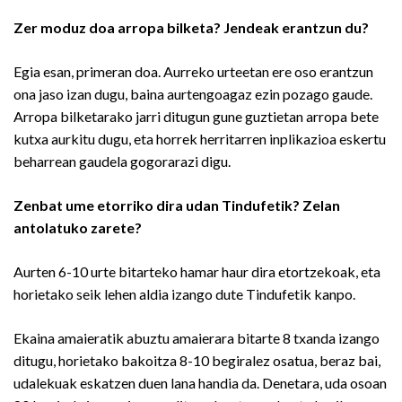
Zer moduz doa arropa bilketa? Jendeak erantzun du?
Egia esan, primeran doa. Aurreko urteetan ere oso erantzun
ona jaso izan dugu, baina aurtengoagaz ezin pozago gaude.
Arropa bilketarako jarri ditugun gune guztietan arropa bete
kutxa aurkitu dugu, eta horrek herritarren inplikazioa eskertu
beharrean gaudela gogorarazi digu.
Zenbat
ume
etorriko dira udan Tindufetik? Zelan
antolatuko zarete?
Aurten 6-10 urte bitarteko hamar haur dira etortzekoak, eta
horietako seik lehen aldia izango dute Tindufetik kanpo.
Ekaina amaieratik abuztu amaierara bitarte 8 txanda izango
ditugu, horietako bakoitza 8-10 begiralez osatua, beraz bai,
udalekuak eskatzen duen lana handia da. Denetara, uda osoan