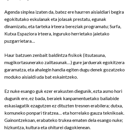
Agenda sinplea izaten da, batez ere haurren aisialdiari begira
egokitutako eskulanak eta jolasak prestatu, egunak
dinamizatu, eta tarteka irteera bereziak programatu; Surfa,
Kutxa Espaziora irteera, inguruko herrietako jaietako
puzgarrietara…
Haur batzuen zenbait baldintza fisikok (itsutasuna,
mugikortasunerako zailtasunak…) gure jarduerak egokitzera
garamatza, eta ahalegin handia egiten dugu denek gozatzeko
moduko aisialdi uda bat eskaintzeko.
Ez nuke esango guk ezer erakusten diegunik, ezta asmo hori
dugunik ere, ez bada, beraiek kanpamentuetako baliabide
eskasiagatik ezagutzen ez dituzten tresnen erabilera; dutxa,
komuneko
ponpari
tiratzea… eta
horrelako gauza teknikoak.
Gainontzekoan, erabateko trukea ematen dela esango nuke;
hizkuntza, kultura eta ohiturei dagokienean.