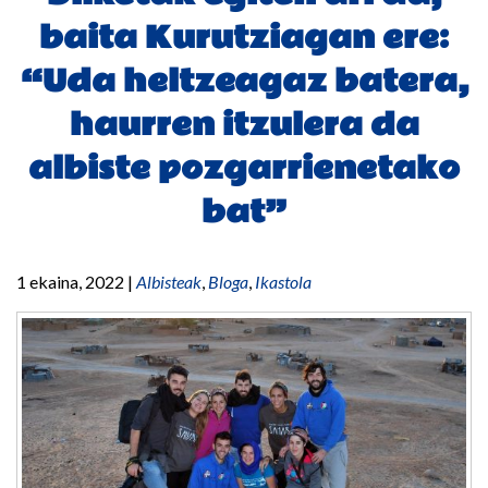
baita Kurutziagan ere:
“Uda heltzeagaz batera,
haurren itzulera da
albiste pozgarrienetako
bat”
1 ekaina, 2022
|
Albisteak
,
Bloga
,
Ikastola