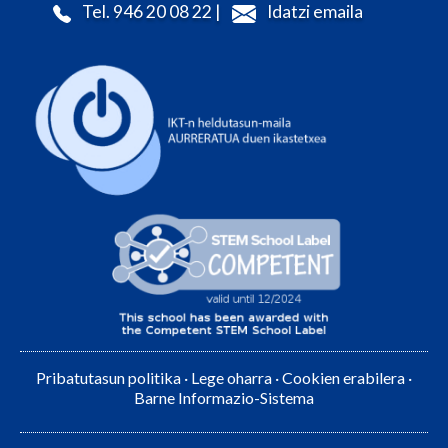
Tel. 946 20 08 22 |
Idatzi emaila
Pribatutasun politika
·
Lege oharra
·
Cookien erabilera
·
Barne Informazio-Sistema