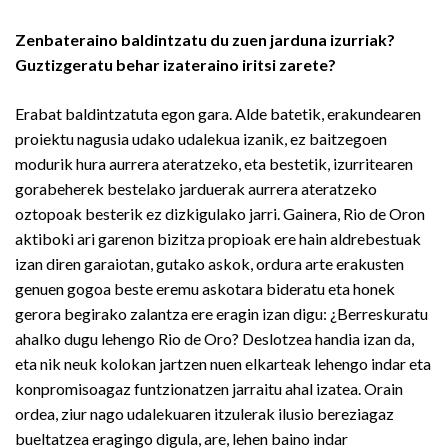
Zenbateraino baldintzatu du zuen jarduna izurriak?
Guztizgeratu behar izateraino iritsi zarete?
Erabat baldintzatuta egon gara. Alde batetik, erakundearen
proiektu nagusia udako udalekua izanik, ez baitzegoen
modurik hura aurrera ateratzeko, eta bestetik, izurritearen
gorabeherek bestelako jarduerak aurrera ateratzeko
oztopoak besterik ez dizkigulako jarri. Gainera, Rio de Oron
aktiboki ari garenon bizitza propioak ere hain aldrebestuak
izan diren garaiotan, gutako askok, ordura arte erakusten
genuen gogoa beste eremu askotara bideratu eta honek
gerora begirako zalantza ere eragin izan digu: ¿Berreskuratu
ahalko dugu lehengo Rio de Oro? Deslotzea handia izan da,
eta nik neuk kolokan jartzen nuen elkarteak lehengo indar eta
konpromisoagaz funtzionatzen jarraitu ahal izatea. Orain
ordea, ziur nago udalekuaren itzulerak ilusio bereziagaz
bueltatzea eragingo digula, are, lehen baino indar