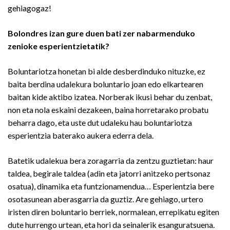
gehiagogaz!
Bolondres izan gure duen bati zer nabarmenduko
zenioke esperientzietatik?
Boluntariotza honetan bi alde desberdinduko nituzke, ez
baita berdina udalekura boluntario joan edo elkartearen
baitan kide aktibo izatea. Norberak ikusi behar du zenbat,
non eta nola eskaini dezakeen, baina horretarako probatu
beharra dago, eta uste dut udaleku hau boluntariotza
esperientzia baterako aukera ederra dela.
Batetik udalekua bera zoragarria da zentzu guztietan: haur
taldea, begirale taldea (adin eta jatorri anitzeko pertsonaz
osatua), dinamika eta funtzionamendua… Esperientzia bere
osotasunean aberasgarria da guztiz. Are gehiago, urtero
iristen diren boluntario berriek, normalean, errepikatu egiten
dute hurrengo urtean, eta hori da seinalerik esanguratsuena.