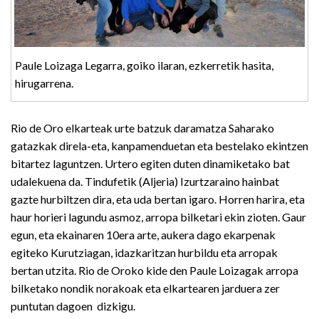
Paule Loizaga Legarra, goiko ilaran, ezkerretik hasita,
hirugarrena.
Rio de Oro elkarteak urte batzuk daramatza Saharako
gatazkak direla-eta, kanpamenduetan eta bestelako ekintzen
bitartez laguntzen. Urtero egiten duten dinamiketako bat
udalekuena da. Tindufetik (Aljeria) Izurtzaraino hainbat
gazte hurbiltzen dira, eta uda bertan igaro. Horren harira, eta
haur horieri lagundu asmoz, arropa bilketari ekin zioten. Gaur
egun, eta ekainaren 10era arte, aukera dago ekarpenak
egiteko Kurutziagan, idazkaritzan hurbildu eta arropak
bertan utzita. Rio de Oroko kide den Paule Loizagak arropa
bilketako nondik norakoak eta elkartearen jarduera zer
puntutan dagoen dizkigu.