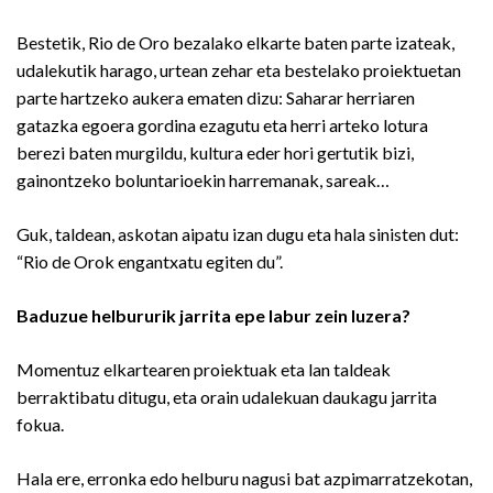
Bestetik, Rio de Oro bezalako elkarte baten parte izateak,
udalekutik harago, urtean zehar eta bestelako proiektuetan
parte hartzeko aukera ematen dizu: Saharar herriaren
gatazka egoera gordina ezagutu eta herri arteko lotura
berezi baten murgildu, kultura eder hori gertutik bizi,
gainontzeko boluntarioekin harremanak, sareak…
Guk, taldean, askotan aipatu izan dugu eta hala sinisten dut:
“Rio de Orok engantxatu egiten du”.
Baduzue helbururik jarrita epe labur zein luzera?
Momentuz elkartearen proiektuak eta lan taldeak
berraktibatu ditugu, eta orain udalekuan daukagu jarrita
fokua.
Hala ere, erronka edo helburu nagusi bat azpimarratzekotan,