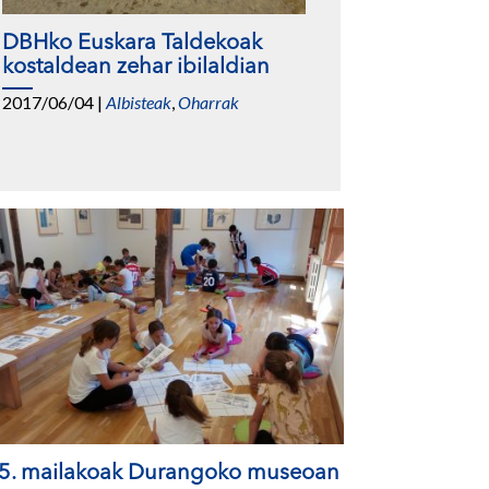
DBHko Euskara Taldekoak
kostaldean zehar ibilaldian
2017/06/04
|
Albisteak
,
Oharrak
 5. mailakoak Durangoko museoan