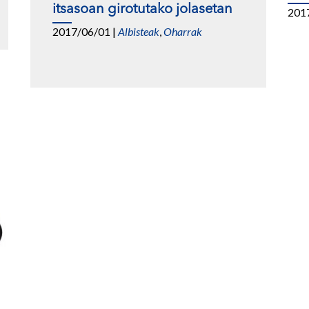
itsasoan girotutako jolasetan
201
2017/06/01
|
Albisteak
,
Oharrak