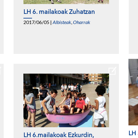
LH 6. mailakoak Zuhatzan
2017/06/05
|
Albisteak
,
Oharrak
LH
LH 6.mailakoak Ezkurdin,