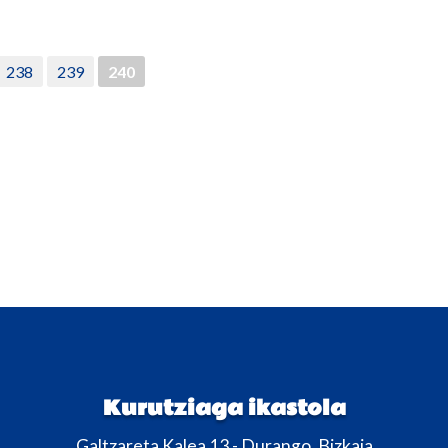
238
239
240
Kurutziaga ikastola
Galtzareta Kalea 13 - Durango, Bizkaia