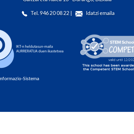
Tel. 946 20 08 22 |
Idatzi emaila
Informazio-Sistema