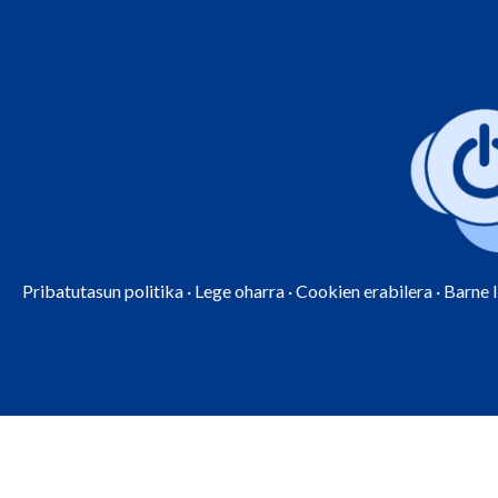
Pribatutasun politika
·
Lege oharra
·
Cookien erabilera
·
Barne 