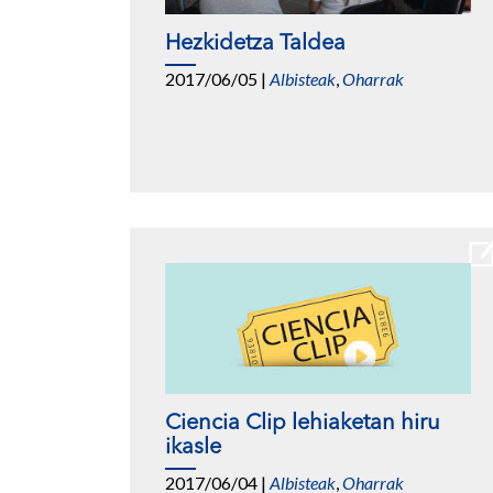
Hezkidetza Taldea
2017/06/05
|
Albisteak
,
Oharrak
Ciencia Clip lehiaketan hiru
ikasle
2017/06/04
|
Albisteak
,
Oharrak