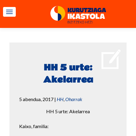
TOGGLE NAVIGATION
HH 5 urte:
Akelarrea
5 abendua, 2017
|
HH
,
Oharrak
HH 5 urte: Akelarrea
Kaixo, familia: