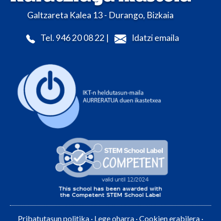
Galtzareta Kalea 13 - Durango, Bizkaia
Tel. 946 20 08 22 |
Idatzi emaila
Pribatutasun politika
·
Lege oharra
·
Cookien erabilera
·