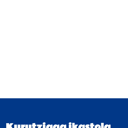
Kurutziaga ikastola