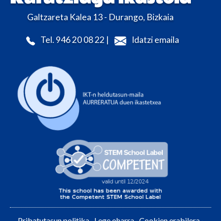
Galtzareta Kalea 13 - Durango, Bizkaia
Tel. 946 20 08 22 |
Idatzi emaila
Pribatutasun politika
·
Lege oharra
·
Cookien erabilera
·