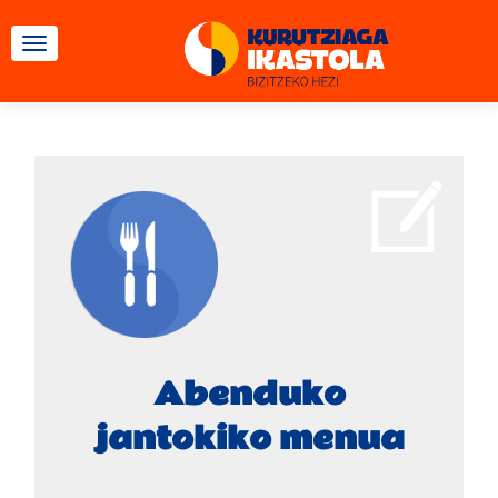
TOGGLE NAVIGATION
Abenduko
jantokiko menua