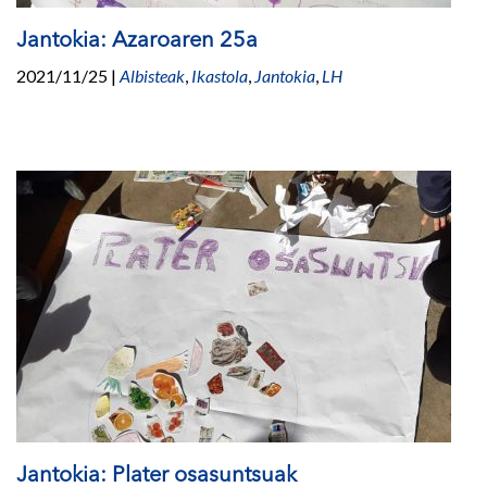
Jantokia: Azaroaren 25a
2021/11/25
|
Albisteak
,
Ikastola
,
Jantokia
,
LH
Jantokia: Plater osasuntsuak