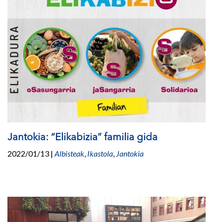
Jantokia: “Elikabizia” familia gida
2022/01/13
|
Albisteak
,
Ikastola
,
Jantokia