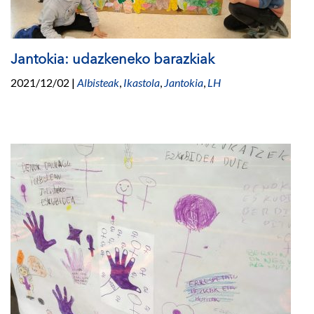
Jantokia: udazkeneko barazkiak
2021/12/02
|
Albisteak
,
Ikastola
,
Jantokia
,
LH