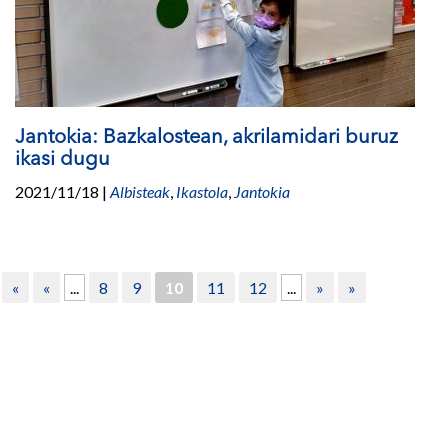
Jantokia: Bazkalostean, akrilamidari buruz
ikasi dugu
2021/11/18
|
Albisteak
,
Ikastola
,
Jantokia
«
«
...
8
9
10
11
12
...
»
»