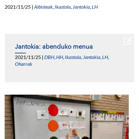
2021/11/25
|
Albisteak
,
Ikastola
,
Jantokia
,
LH
Jantokia: abenduko menua
2021/11/25
|
DBH
,
HH
,
Ikastola
,
Jantokia
,
LH
,
Oharrak