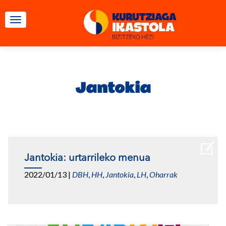
TOGGLE NAVIGATION
Jantokia
Jantokia: urtarrileko menua
2022/01/13
|
DBH
,
HH
,
Jantokia
,
LH
,
Oharrak