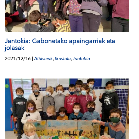
Jantokia: Gabonetako apaingarriak eta
jolasak
2021/12/16
|
Albisteak
,
Ikastola
,
Jantokia