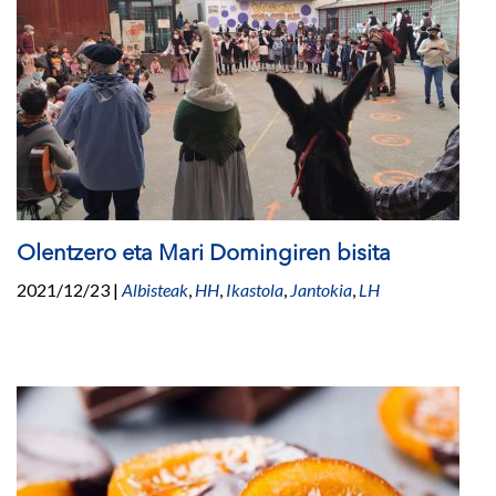
Olentzero eta Mari Domingiren bisita
2021/12/23
|
Albisteak
,
HH
,
Ikastola
,
Jantokia
,
LH