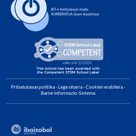
Pribatutasun politika
·
Lege oharra
·
Cookien erabilera
·
Barne Informazio-Sistema