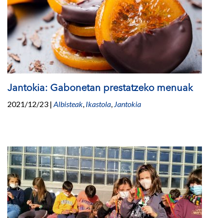
Jantokia: Gabonetan prestatzeko menuak
2021/12/23
|
Albisteak
,
Ikastola
,
Jantokia