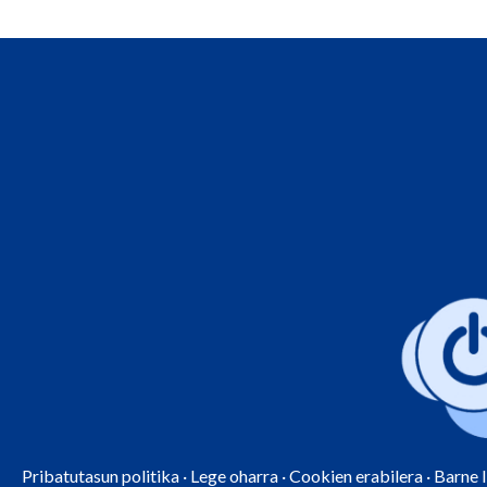
Pribatutasun politika
·
Lege oharra
·
Cookien erabilera
·
Barne 