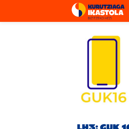
LH3: GUK 1