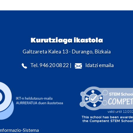
Kurutziaga ikastola
Galtzareta Kalea 13 - Durango, Bizkaia
Tel. 946 20 08 22 |
Idatzi emaila
Informazio-Sistema