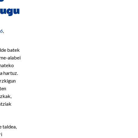
dugu
6
,
lde batek
eme-alabei
emateko
a hartuz.
arzkigun
ten
ezkak,
ntziak
 taldea,
ri