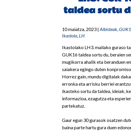
taldea sortu 
10 maiatza, 2023
|
Albisteak
,
GUK1
Ikastola
,
LH
Ikastolako LH3. mailako guraso ta
GUK16 taldea sortu du, beraien s
mugikorra ahalik eta beranduen 
saiakera egingo duten konpromiso
Horrez gain, mundu digitalak dak
erronka eta arrisku berriei erantzu
ikasteko sortu da taldea, ideiak, k
informazioa, ezagutza eta esperie
partekatuz.
Gaur egun 30 gurasok osatzen dute
baina parte hartu gura duen edono