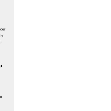
ocer
 y
n
8
30