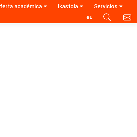
ferta académica
Ikastola
Servicios
eu
Contacta con nosotros
Buscar