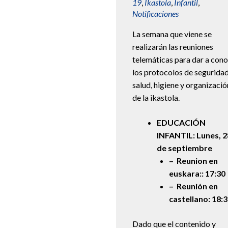
19
,
Ikastola
,
Infantil
,
Notificaciones
La semana que viene se
realizarán las reuniones
telemáticas para dar a con
los protocolos de seguridad
salud, higiene y organizació
de la ikastola.
EDUCACIÓN
INFANTIL: Lunes, 2
de septiembre
– Reunion en
euskara:: 17:30
– Reunión en
castellano: 18:
Dado que el contenido y