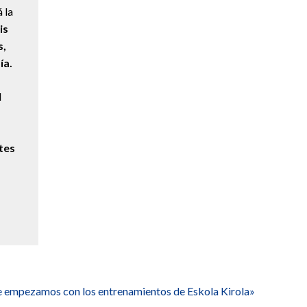
́ la
is
s,
́a.
l
tes
re empezamos con los entrenamientos de Eskola Kirola»