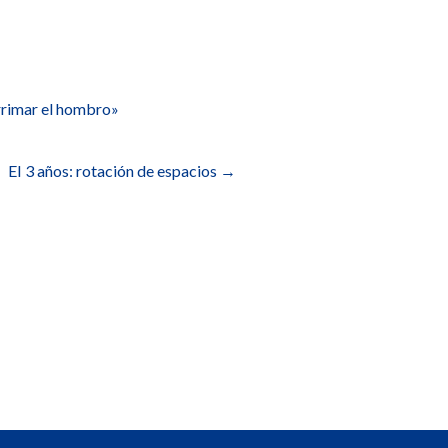
arrimar el hombro»
EI 3 años: rotación de espacios
→