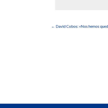
Navegación
de
←
David Cobos: «Nos hemos quedado
entradas