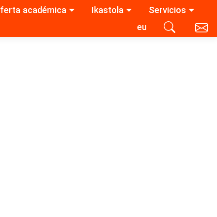
ferta académica
Ikastola
Servicios
eu
Contacta con nosotros
Buscar