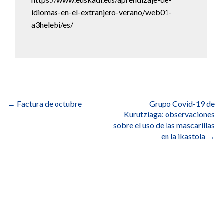
idiomas-en-el-extranjero-verano/web01-
a3helebi/es/
Navegación
de
←
Factura de octubre
Grupo Covid-19 de
entradas
Kurutziaga: observaciones
sobre el uso de las mascarillas
en la ikastola
→