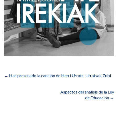
Navegación
de
←
Han presenado la canción de Herri Urrats: Urratsak Zubi
entradas
Aspectos del análisis de la Ley
de Educación
→