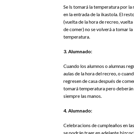
Se ls tomará la temperatura por l
en la entrada de la ikastola. El rest
(vuelta de la hora de recreo, vuelt
de comer) no se volverá a tomar la
temperatura.
3. Alumnado:
Cuando los alumnos o alumnas regr
aulas de la hora del recreo, o cuan
regresen de casa después de comer,
tomará temperatura pero deberán 
siempre las manos.
4. Alumnado:
Celebracions de cumpleaños en las
se podrán traer en adelante bizcoc