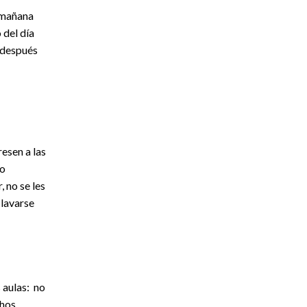
a mañana
o del día
a después
esen a las
do
 no se les
lavarse
 aulas: no
hos,