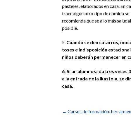
pasteles, elaborados en casa. En c
traer algún otro tipo de comida se
recomienda que se a lo más saluda
posible.
5.
Cuando se den catarros, moc
toses e indisposición estacional,
niños deberán permanecer en c
6. Si un alumno/a da tres veces 
a la entrada de la ikastola, se dir
casa.
Navegación
de
←
Cursos de formación: herramient
entradas