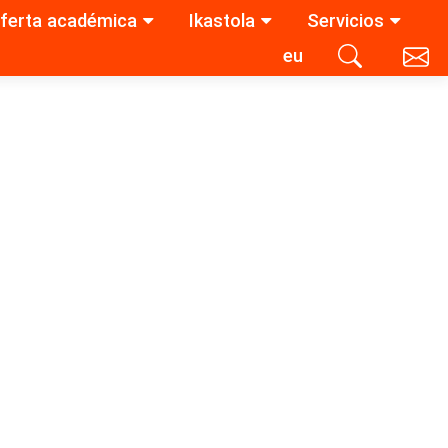
ferta académica
Ikastola
Servicios
eu
Contacta con nosotros
Buscar