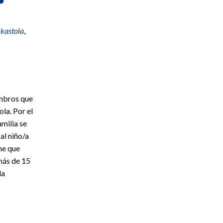
Ikastola
,
mbros que
ola. Por el
amilia se
al niño/a
ne que
más de 15
la