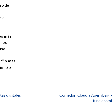
aso de
ble
os más
 los
asa.
37º o más
igirá a
as digitales
Comedor: Claudia Aperribai (r
funcionami