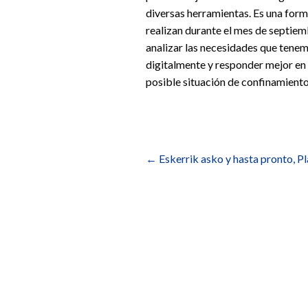
diversas herramientas. Es una for
realizan durante el mes de septie
analizar las necesidades que tene
digitalmente y responder mejor en
posible situación de confinamiento
Navegación
de
←
Eskerrik asko y hasta pronto, P
entradas