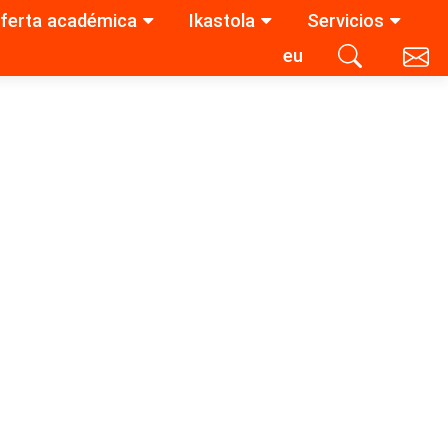
ferta académica
Ikastola
Servicios
eu
Contacta con nosotros
Buscar