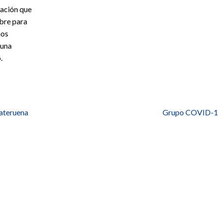
mación que
mbre para
mos
 una
.
lateruena
Grupo COVID-19: