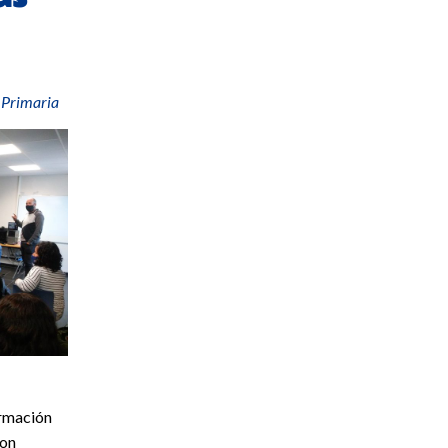
,
Primaria
ormación
con