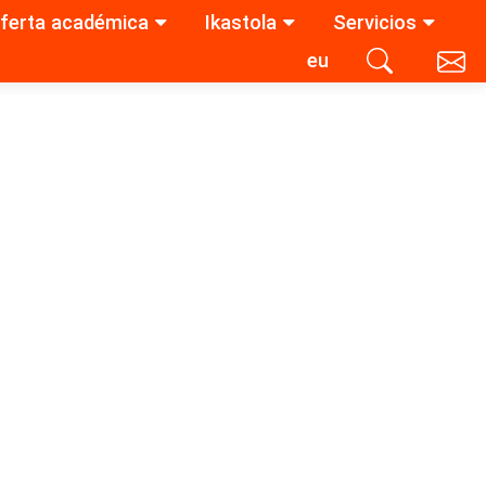
ferta académica
Ikastola
Servicios
eu
Contacta con nosotros
Buscar