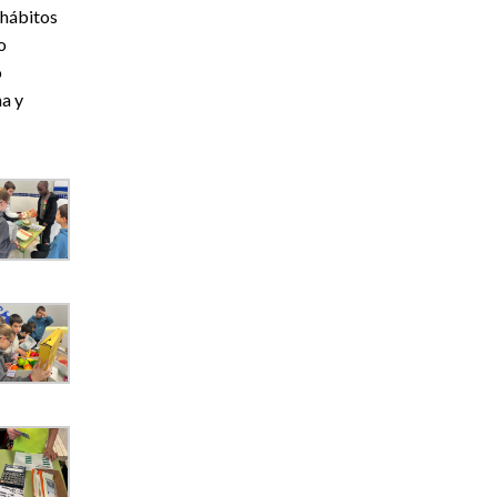
 hábitos
o
o
a y