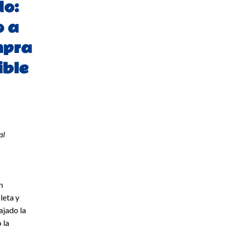
o:
 a
mpra
ible
al
n
leta y
ajado la
 la