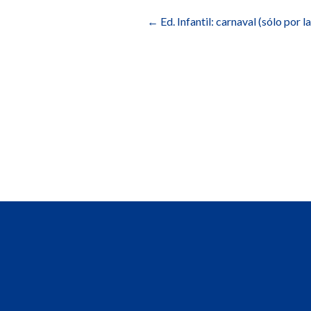
de
←
Ed. Infantil: carnaval (sólo por 
entradas