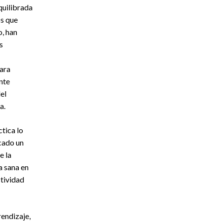
quilibrada
os que
o, han
s
para
nte
el
a.
tica lo
cado un
e la
a sana en
ctividad
endizaje,