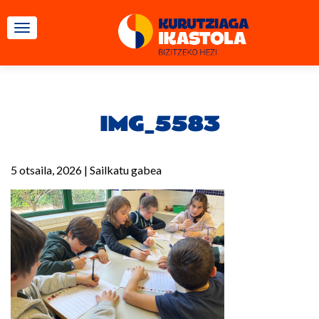
TOGGLE NAVIGATION
IMG_5583
5 otsaila, 2026
|
Sailkatu gabea