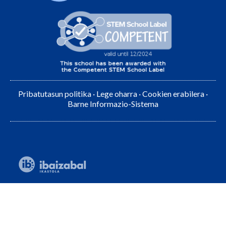
Pribatutasun politika
·
Lege oharra
·
Cookien erabilera
·
Barne Informazio-Sistema