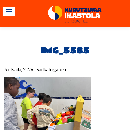
TOGGLE NAVIGATION
IMG_5585
5 otsaila, 2026
|
Sailkatu gabea