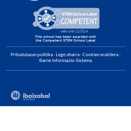
Pribatutasun politika
·
Lege oharra
·
Cookien erabilera
·
Barne Informazio-Sistema