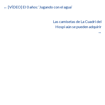
de
←
[VÍDEO] EI 0 años: ‘Jugando con el agua’
entradas
Las camisetas de La Cuadri del
Hospi aún se pueden adquirir
→