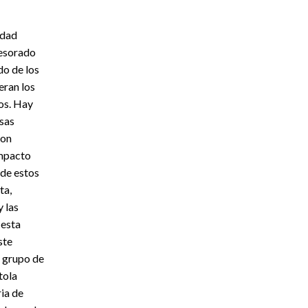
idad
fesorado
do de los
eran los
os. Hay
esas
con
impacto
 de estos
ta,
 las
 esta
ste
l grupo de
tola
ia de