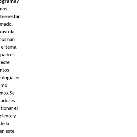
programa?
emos
 bienestar
mnado.
ikastola
nos han
 el tema,
s padres
 este
ntos
nología en
smo,
nto. Se
ucadores
tionar el
ciente y
de la
en este