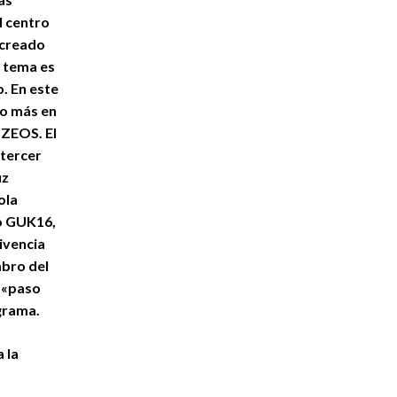
l centro
 creado
e tema es
. En este
so más en
 ZEOS. El
 tercer
uz
ola
o GUK16,
ivencia
mbro del
 «paso
grama.
 la