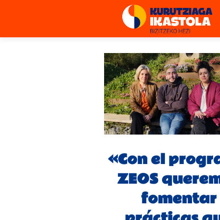
«Con el prog
ZEOS quere
fomentar
prácticas q