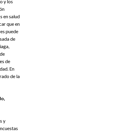
o y los
ión
s en salud
car que en
res puede
esada de
iaga,
 de
res de
idad. En
rado de la
do,
s y
encuestas