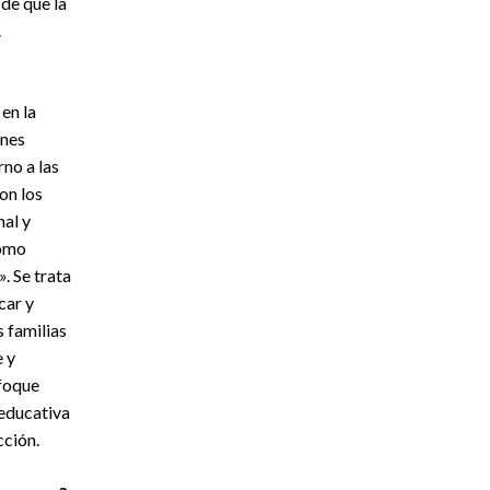
 de que la
.
en la
ones
rno a las
on los
nal y
como
. Se trata
car y
 familias
e y
nfoque
 educativa
cción.