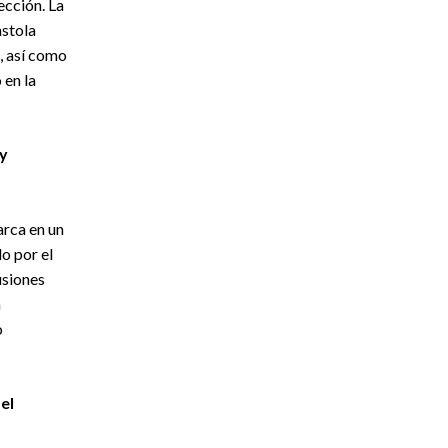
ección. La
astola
, así como
 en la
 y
rca en un
o por el
usiones
a
o
el