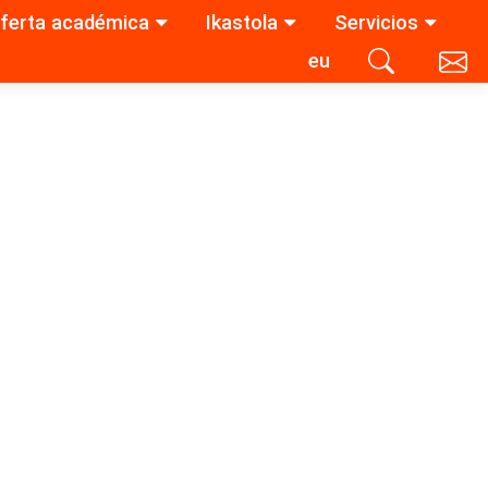
ferta académica
Ikastola
Servicios
eu
Contacta con nosotros
Buscar