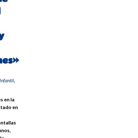
l
y
nes»
Infantil
,
s en la
rtado en
antallas
mnos,
ás