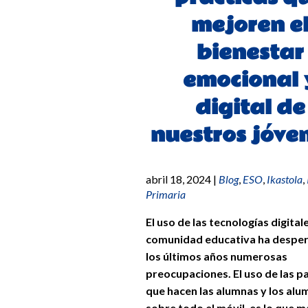
mejoren e
bienestar
emocional 
digital de
nuestros jóve
abril 18, 2024
|
Blog
,
ESO
,
Ikastola
,
Primaria
El uso de las tecnologías digitale
comunidad educativa ha despe
los últimos años numerosas
preocupaciones. El uso de las p
que hacen las alumnas y los alu
sobre todo el móvil, es lo que m