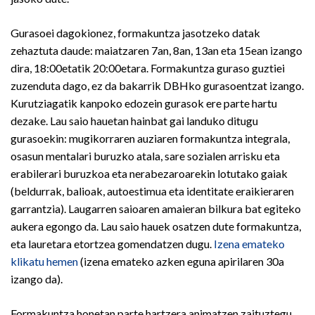
Gurasoei dagokionez, formakuntza jasotzeko datak
zehaztuta daude: maiatzaren 7an, 8an, 13an eta 15ean izango
dira, 18:00etatik 20:00etara. Formakuntza guraso guztiei
zuzenduta dago, ez da bakarrik DBHko gurasoentzat izango.
Kurutziagatik kanpoko edozein gurasok ere parte hartu
dezake. Lau saio hauetan hainbat gai landuko ditugu
gurasoekin: mugikorraren auziaren formakuntza integrala,
osasun mentalari buruzko atala, sare sozialen arrisku eta
erabilerari buruzkoa eta nerabezaroarekin lotutako gaiak
(beldurrak, balioak, autoestimua eta identitate eraikieraren
garrantzia). Laugarren saioaren amaieran bilkura bat egiteko
aukera egongo da. Lau saio hauek osatzen dute formakuntza,
eta lauretara etortzea gomendatzen dugu.
Izena emateko
klikatu hemen
(izena emateko azken eguna apirilaren 30a
izango da).
Formakuntza honetan parte hartzera animatzen zaituztegu