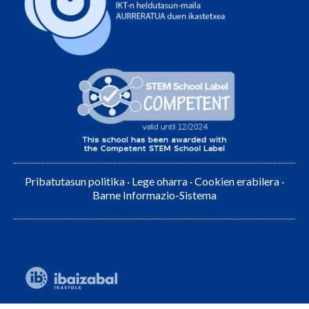
Pribatutasun politika
·
Lege oharra
·
Cookien erabilera
·
Barne Informazio-Sistema