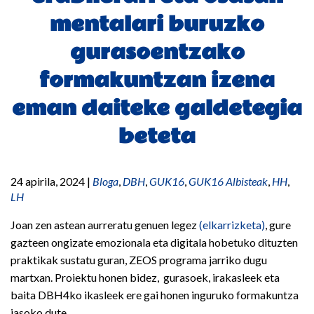
mentalari buruzko
gurasoentzako
formakuntzan izena
eman daiteke galdetegia
beteta
24 apirila, 2024
|
Bloga
,
DBH
,
GUK16
,
GUK16 Albisteak
,
HH
,
LH
Joan zen astean aurreratu genuen legez
(elkarrizketa)
, gure
gazteen ongizate emozionala eta digitala hobetuko dituzten
praktikak sustatu guran, ZEOS programa jarriko dugu
martxan. Proiektu honen bidez, gurasoek, irakasleek eta
baita DBH4ko ikasleek ere gai honen inguruko formakuntza
jasoko dute.