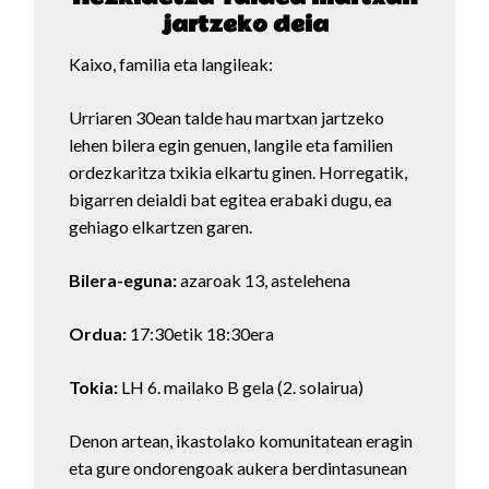
jartzeko deia
Kaixo, familia eta langileak:
Urriaren 30ean talde hau martxan jartzeko
lehen bilera egin genuen, langile eta familien
ordezkaritza txikia elkartu ginen. Horregatik,
bigarren deialdi bat egitea erabaki dugu, ea
gehiago elkartzen garen.
Bilera-eguna:
azaroak 13, astelehena
Ordua:
17:30etik 18:30era
Tokia:
LH 6. mailako B gela (2. solairua)
Denon artean, ikastolako komunitatean eragin
eta gure ondorengoak aukera berdintasunean