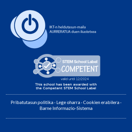
Pribatutasun politika
·
Lege oharra
·
Cookien erabilera
·
Barne Informazio-Sistema