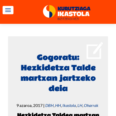
TOGGLE NAVIGATION
Gogoratu:
Hezkidetza Talde
martxan jartzeko
deia
9 azaroa, 2017
|
DBH
,
HH
,
Ikastola
,
LH
,
Oharrak
Hezkidetza Taldea martxan