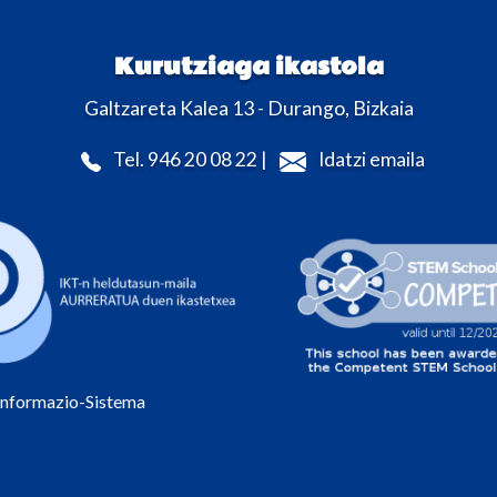
Kurutziaga ikastola
Galtzareta Kalea 13 - Durango, Bizkaia
Tel. 946 20 08 22 |
Idatzi emaila
Informazio-Sistema