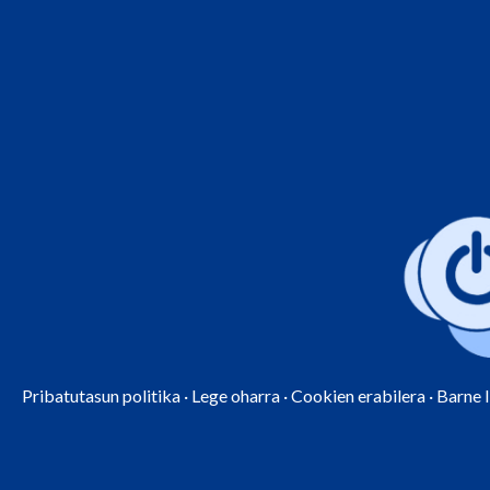
Pribatutasun politika
·
Lege oharra
·
Cookien erabilera
·
Barne 