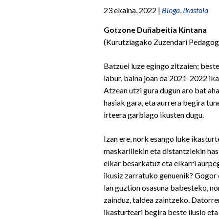
23 ekaina, 2022
|
Bloga
,
Ikastola
Gotzone Duñabeitia Kintana
(Kurutziagako Zuzendari Pedagog
Batzuei luze egingo zitzaien; best
labur, baina joan da 2021-2022 ika
Atzean utzi gura dugun aro bat ah
hasiak gara, eta aurrera begira tu
irteera garbiago ikusten dugu.
Izan ere, nork esango luke ikasturt
maskarillekin eta distantziekin hasi
elkar besarkatuz eta elkarri aurpe
ikusiz zarratuko genuenik? Gogor 
lan guztion osasuna babesteko, n
zainduz, taldea zaintzeko. Datorre
ikasturteari begira beste ilusio et