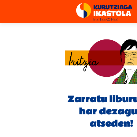
Zarratu libur
har dezag
atseden!