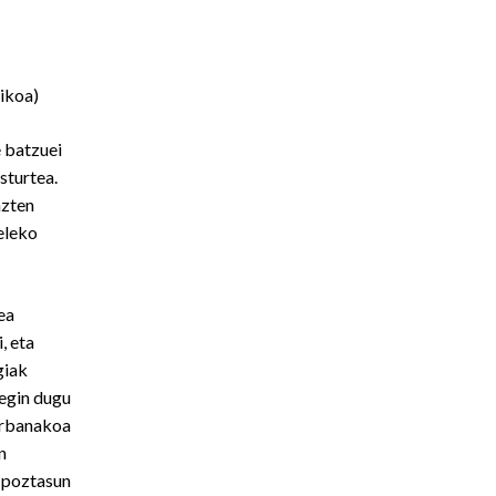
ikoa)
e batzuei
sturtea.
azten
neleko
ea
, eta
giak
egin dugu
orbanakoa
n
a poztasun