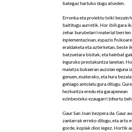
bategaz hartuko dugu atseden.
Erronka eta proiektu txiki bezain 
baititugu aurretik. Hor ibili gara i
zehar burubelarri material berrien
inplementazioan, espazio fisikoar
eraldaketa eta azterketan, beste i
batzuetara bisitak, eta hainbat gai
inguruko prestakuntza lanetan. Ho
maiatza bukaeran auzolan eguna i
genuen, esaterako, eta hura bezal
gehiago antolatu gura ditugu. Gure
hezkuntza eredu eta garapenean
ezinbesteko ezaugarri bihurtu beh
Gaur San Joan bezpera da. Gaur a
zantarrak erreko ditugu, eta arto e
gorde, koplak dion legez. Hortik a