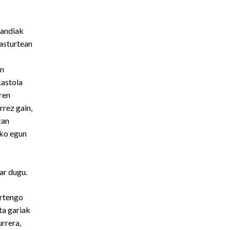
handiak
kasturtean
en
kastola
ren
rrez gain,
zan
ako egun
ar dugu.
urtengo
ta gariak
urrera,