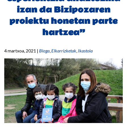
izan da Bizipozaren
proiektu honetan parte
hartzea”
4 martxoa, 2021
|
Bloga
,
Elkarrizketak
,
Ikastola