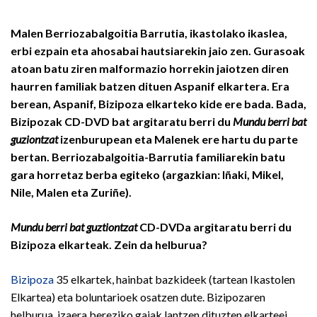
Malen Berriozabalgoitia Barrutia, ikastolako ikaslea,
erbi ezpain eta ahosabai hautsiarekin jaio zen. Gurasoak
atoan batu ziren malformazio horrekin jaiotzen diren
haurren familiak batzen dituen Aspanif elkartera. Era
berean, Aspanif, Bizipoza elkarteko kide ere bada. Bada,
Bizipozak CD-DVD bat argitaratu berri du
Mundu berri bat
guziontzat
izenburupean eta Malenek ere hartu du parte
bertan. Berriozabalgoitia-Barrutia familiarekin batu
gara horretaz berba egiteko (argazkian: Iñaki, Mikel,
Nile, Malen eta Zuriñe).
Mundu berri bat guztiontzat
CD-DVDa argitaratu berri du
Bizipoza elkarteak. Zein da helburua?
Bizipoza
35 elkartek, hainbat bazkideek (tartean Ikastolen
Elkartea) eta boluntarioek osatzen dute. Bizipozaren
helburua, izaera bereziko gaiak lantzen dituzten elkarteei