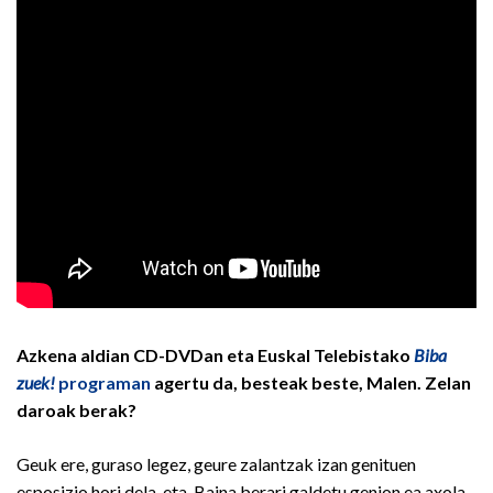
Azkena aldian CD-DVDan eta Euskal Telebistako
Biba
zuek!
programan
agertu da, besteak beste, Malen. Zelan
daroak berak?
Geuk ere, guraso legez, geure zalantzak izan genituen
esposizio hori dela-eta. Baina berari galdetu genion ea axola