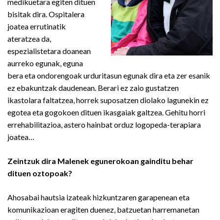
medikuetara egiten dituen
bisitak dira. Ospitalera
joatea errutinatik
ateratzea da,
espezialistetara doanean
aurreko egunak, eguna
bera eta ondorengoak urduritasun egunak dira eta zer esanik
ez ebakuntzak daudenean. Berari ez zaio gustatzen
ikastolara faltatzea, horrek suposatzen diolako lagunekin ez
egotea eta gogokoen dituen ikasgaiak galtzea. Gehitu horri
errehabilitazioa, astero hainbat orduz logopeda-terapiara
joatea…
Zeintzuk dira Malenek egunerokoan gainditu behar
dituen oztopoak?
Ahosabai hautsia izateak hizkuntzaren garapenean eta
komunikazioan eragiten duenez, batzuetan harremanetan