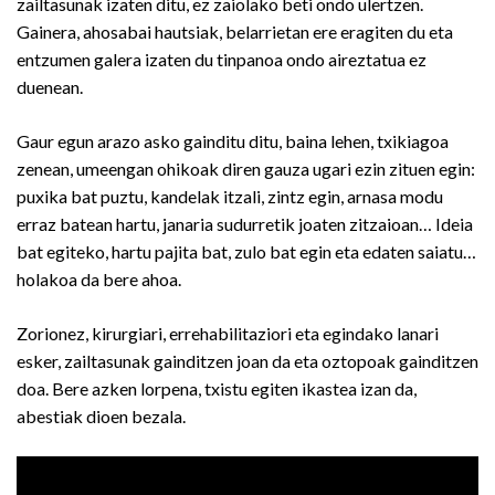
zailtasunak izaten ditu, ez zaiolako beti ondo ulertzen.
Gainera, ahosabai hautsiak, belarrietan ere eragiten du eta
entzumen galera izaten du tinpanoa ondo aireztatua ez
duenean.
Gaur egun arazo asko gainditu ditu, baina lehen, txikiagoa
zenean, umeengan ohikoak diren gauza ugari ezin zituen egin:
puxika bat puztu, kandelak itzali, zintz egin, arnasa modu
erraz batean hartu, janaria sudurretik joaten zitzaioan… Ideia
bat egiteko, hartu pajita bat, zulo bat egin eta edaten saiatu…
holakoa da bere ahoa.
Zorionez, kirurgiari, errehabilitaziori eta egindako lanari
esker, zailtasunak gainditzen joan da eta oztopoak gainditzen
doa. Bere azken lorpena, txistu egiten ikastea izan da,
abestiak dioen bezala.