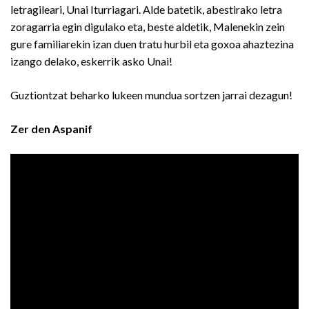
letragileari, Unai Iturriagari. Alde batetik, abestirako letra
zoragarria egin digulako eta, beste aldetik, Malenekin zein
gure familiarekin izan duen tratu hurbil eta goxoa ahaztezina
izango delako, eskerrik asko Unai!
Guztiontzat beharko lukeen mundua sortzen jarrai dezagun!
Zer den Aspanif