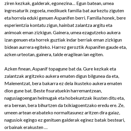
ziren kezkak, galderak, egonezina… Egun batean, umea
ingresaturik zegoela, medikuek familia bat aurkeztu ziguten
eta horrela eduki genuen Aspanifen berri. Familia honek, bere
esperientzia kontatu zigun, hainbat zalantza argitu eta
animoak eman zizkigun. Gainera, umea ezagutzeko aukera
izan genuen eta horrek guztiak indar berriak eman zizkigun
bidean aurrera egiteko. Harrez geroztik Aspanifen gaude eta,
azken urteotan, gainera, talde eragilean lan egiten.
Azken finean, Aspanif topagune bat da. Gure kezkak eta
zalantzak argitzeko aukera ematen digun bilgunea da eta,
Malenentzat, bera bakarra ez dela ikusteko aukera ematen
dion gune bat. Beste fisuratuekin harremantzean,
nagusiagoengan helmugak eta hobekuntzak ikusten ditu eta,
era berean, bera bihurtzen da txikiagoentzako eredu ere. Ze,
umeen artean erabateko normaltasunez aritzen dira gaiaz,
nagusiok egingo ez genituen galderak eginez batak besteari,
orbainak erakusten …