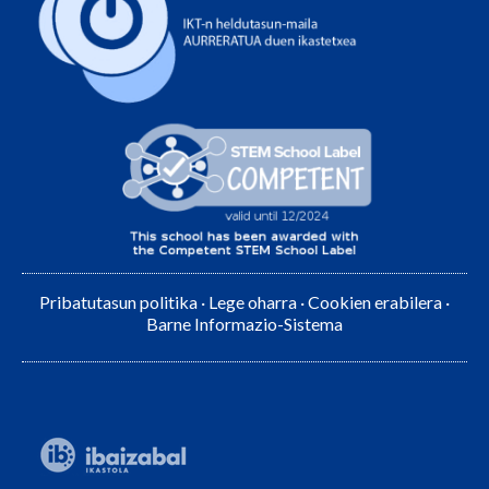
Pribatutasun politika
·
Lege oharra
·
Cookien erabilera
·
Barne Informazio-Sistema