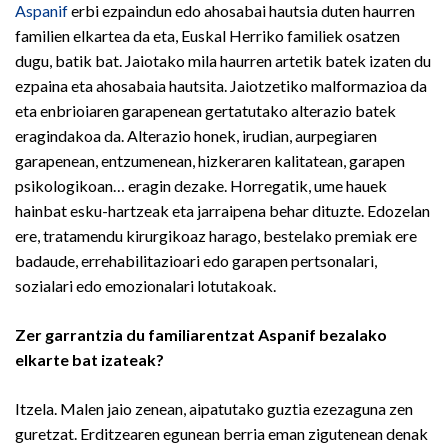
Aspanif
erbi ezpaindun edo ahosabai hautsia duten haurren
familien elkartea da eta, Euskal Herriko familiek osatzen
dugu, batik bat. Jaiotako mila haurren artetik batek izaten du
ezpaina eta ahosabaia hautsita. Jaiotzetiko malformazioa da
eta enbrioiaren garapenean gertatutako alterazio batek
eragindakoa da. Alterazio honek, irudian, aurpegiaren
garapenean, entzumenean, hizkeraren kalitatean, garapen
psikologikoan… eragin dezake. Horregatik, ume hauek
hainbat esku-hartzeak eta jarraipena behar dituzte. Edozelan
ere, tratamendu kirurgikoaz harago, bestelako premiak ere
badaude, errehabilitazioari edo garapen pertsonalari,
sozialari edo emozionalari lotutakoak.
Zer garrantzia du familiarentzat Aspanif bezalako
elkarte bat izateak?
Itzela. Malen jaio zenean, aipatutako guztia ezezaguna zen
guretzat. Erditzearen egunean berria eman zigutenean denak