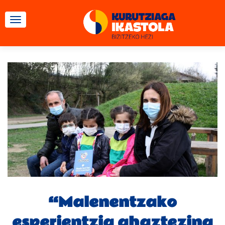
TOGGLE NAVIGATION
“Malenentzako
esperientzia ahaztezina