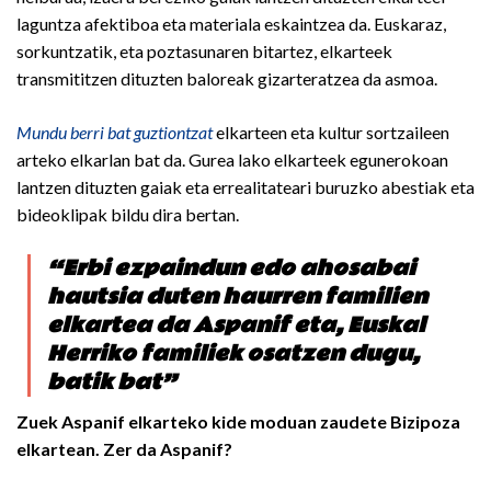
laguntza afektiboa eta materiala eskaintzea da. Euskaraz,
sorkuntzatik, eta poztasunaren bitartez, elkarteek
transmititzen dituzten baloreak gizarteratzea da asmoa.
Mundu berri bat guztiontzat
elkarteen eta kultur sortzaileen
arteko elkarlan bat da. Gurea lako elkarteek egunerokoan
lantzen dituzten gaiak eta errealitateari buruzko abestiak eta
bideoklipak bildu dira bertan.
“Erbi ezpaindun edo ahosabai
hautsia duten haurren familien
elkartea da Aspanif eta, Euskal
Herriko familiek osatzen dugu,
batik bat”
Zuek Aspanif elkarteko kide moduan zaudete Bizipoza
elkartean. Zer da Aspanif?