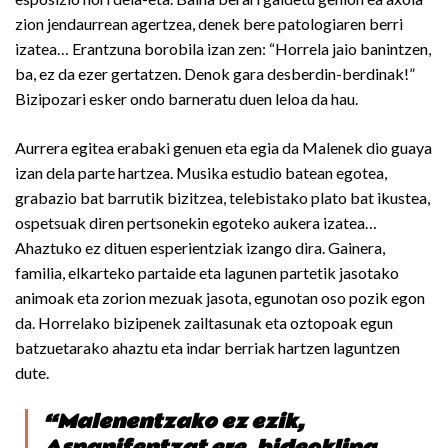
zion jendaurrean agertzea, denek bere patologiaren berri
izatea… Erantzuna borobila izan zen: “Horrela jaio banintzen,
ba, ez da ezer gertatzen. Denok gara desberdin-berdinak!”
Bizipozari esker ondo barneratu duen leloa da hau.
Aurrera egitea erabaki genuen eta egia da Malenek dio guaya
izan dela parte hartzea. Musika estudio batean egotea,
grabazio bat barrutik bizitzea, telebistako plato bat ikustea,
ospetsuak diren pertsonekin egoteko aukera izatea…
Ahaztuko ez dituen esperientziak izango dira. Gainera,
familia, elkarteko partaide eta lagunen partetik jasotako
animoak eta zorion mezuak jasota, egunotan oso pozik egon
da. Horrelako bizipenek zailtasunak eta oztopoak egun
batzuetarako ahaztu eta indar berriak hartzen laguntzen
dute.
“Malenentzako ez ezik,
Aspanifentzat ere, bideoklipa,