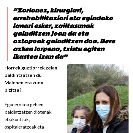
“Zorionez, kirurgiari,
errehabilitaziori eta egindako
lanari esker, zailtasunak
gainditzen joan da eta
oztopoak gainditzen doa. Bere
azken lorpena, txistu egiten
ikastea izan da”
Horrek guztiorrek zelan
baldintzatzen du
Malenen eta zuon
bizitza?
Egunerokoa gehien
baldintzatzen diotenak
ebakuntzak,
ospitaleratzeak eta