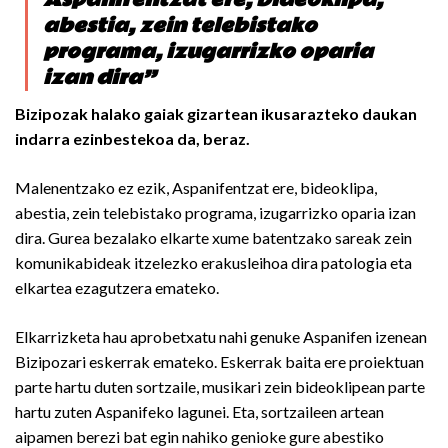
abestia, zein telebistako
programa, izugarrizko oparia
izan dira”
Bizipozak halako gaiak gizartean ikusarazteko daukan
indarra ezinbestekoa da, beraz.
Malenentzako ez ezik, Aspanifentzat ere, bideoklipa,
abestia, zein telebistako programa, izugarrizko oparia izan
dira. Gurea bezalako elkarte xume batentzako sareak zein
komunikabideak itzelezko erakusleihoa dira patologia eta
elkartea ezagutzera emateko.
Elkarrizketa hau aprobetxatu nahi genuke Aspanifen izenean
Bizipozari eskerrak emateko. Eskerrak baita ere proiektuan
parte hartu duten sortzaile, musikari zein bideoklipean parte
hartu zuten Aspanifeko lagunei. Eta, sortzaileen artean
aipamen berezi bat egin nahiko genioke gure abestiko