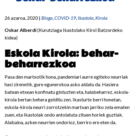
26 azaroa, 2020
|
Bloga
,
COVID-19
,
Ikastola
,
Kirola
Oskar Alberdi
(Kurutziaga Ikastolako Kirol Batzordeko
kidea)
Eskola Kirola: behar-
beharrezkoa
Pasa den martxotik hona, pandemiari aurre egiteko neurriak
hasi zirenetik, gure egunerokoa asko aldatu da. Hasiera
batean etxean konfinatu gintuzten eta, halabeharrez, eskola-
kirola bertan behera gelditu zen. Ikasturte berri honetan,
eskola-kirola neurri zorrotzekin martxan jarriko zela ematen
zuen, eta Ikastolak ondo antolatuta zituen horiek guztiak.
Alabaina, azken neurrien ondorioz, berriro ere eten da.