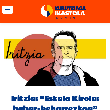
TOGGLE NAVIGATION
Iritzia: “Eskola Kirola:
behar-beharrezkoa”