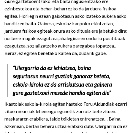
Gure gaztetxoentzako, eta baita nagusientzako ere,
ezinbestekoa eta behar-beharrezko da jarduera fisikoa
egitea. Hori egin ezean gaixotasun asko izateko aukera asko
handitzen baita. Gainera, eskolaz kanpoko ekintzetan,
jarduera fisikoa egiteak onura asko dituela ere jabetuko dira:
norbere mugak ezagutzea, ahaleginaren ondorio positiboak
ezagutzea, sozializatzeko aukera paregabea topatzea…
Beraz, ez egitea benetako kaltea da, dudarik gabe.
“Ulergarria da ez lehiatzea, baina
segurtasun neurri guztiak ganoraz beteta,
eskola-kirola ez da arriskutsua eta gainera
gure gaztetxoei mesede handia egiten die”
Ikastolak eskola-kirola egiten hasteko Foru Aldundiak ezarri
zituen neurriak lehenengo egunetik zorrotz bete zituen:
maskararen erabilera, talde txikietan entrenatzea… Baina,
azkenean, bertan behera uztea erabaki dute. Ulergarria da ez