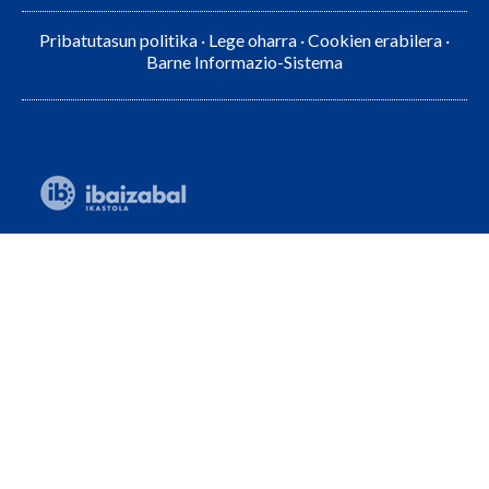
Pribatutasun politika
·
Lege oharra
·
Cookien erabilera
·
Barne Informazio-Sistema