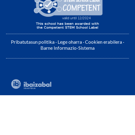
Pribatutasun politika
·
Lege oharra
·
Cookien erabilera
·
Barne Informazio-Sistema