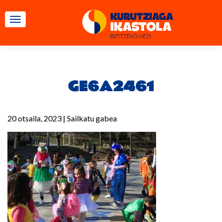
TOGGLE NAVIGATION
GE6A2461
20 otsaila, 2023
|
Sailkatu gabea