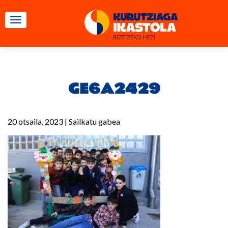
TOGGLE NAVIGATION
GE6A2429
20 otsaila, 2023
|
Sailkatu gabea