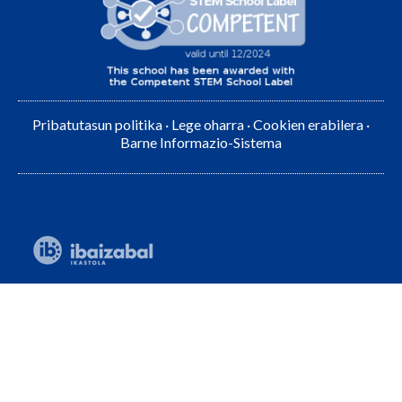
Pribatutasun politika
·
Lege oharra
·
Cookien erabilera
·
Barne Informazio-Sistema