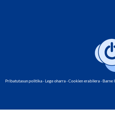
Pribatutasun politika
·
Lege oharra
·
Cookien erabilera
·
Barne 