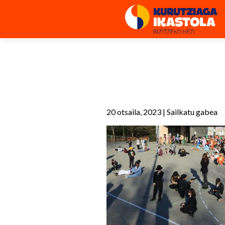
20 otsaila, 2023
|
Sailkatu gabea