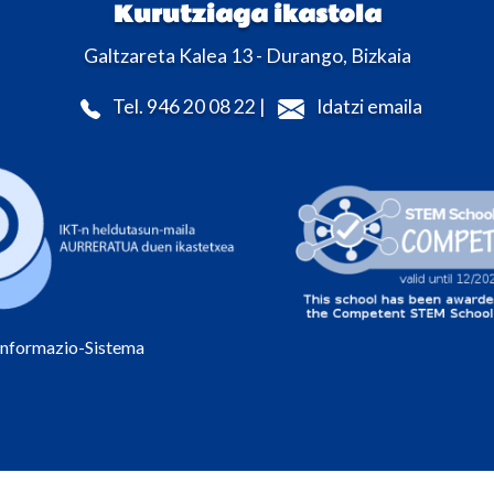
Kurutziaga ikastola
Galtzareta Kalea 13 - Durango, Bizkaia
Tel. 946 20 08 22 |
Idatzi emaila
Informazio-Sistema