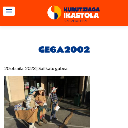
TOGGLE NAVIGATION
GE6A2002
20 otsaila, 2023
|
Sailkatu gabea