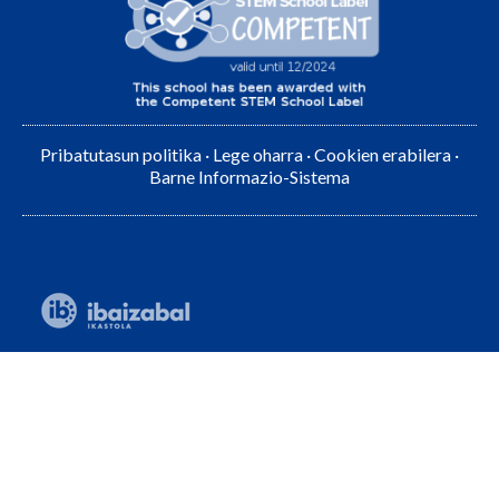
Pribatutasun politika
·
Lege oharra
·
Cookien erabilera
·
Barne Informazio-Sistema