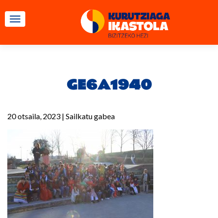
TOGGLE NAVIGATION
GE6A1940
20 otsaila, 2023
|
Sailkatu gabea