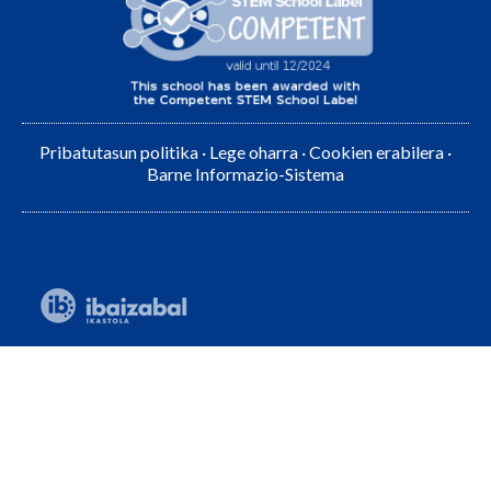
Pribatutasun politika
·
Lege oharra
·
Cookien erabilera
·
Barne Informazio-Sistema