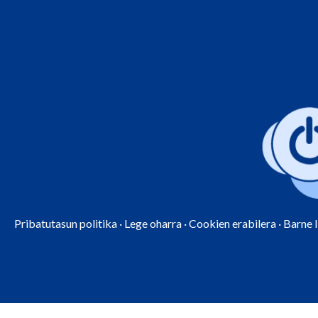
Pribatutasun politika
·
Lege oharra
·
Cookien erabilera
·
Barne 