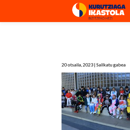
20 otsaila, 2023
|
Sailkatu gabea