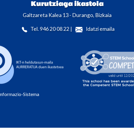
Kurutziaga ikastola
Galtzareta Kalea 13 - Durango, Bizkaia
Tel. 946 20 08 22 |
Idatzi emaila
Informazio-Sistema