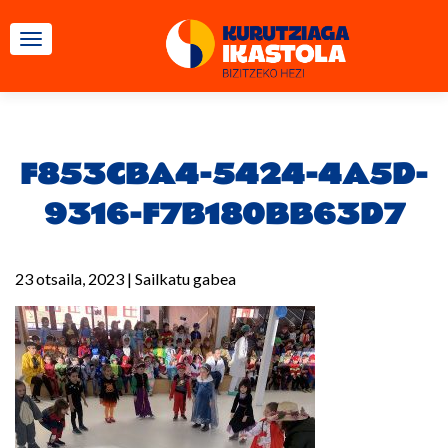
TOGGLE NAVIGATION
F853CBA4-5424-4A5D-
9316-F7B180BB63D7
23 otsaila, 2023
|
Sailkatu gabea