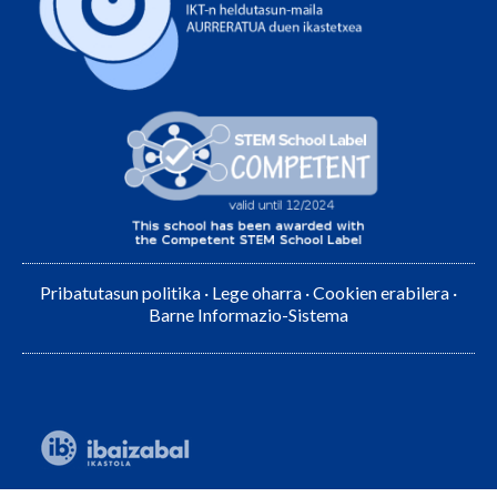
Pribatutasun politika
·
Lege oharra
·
Cookien erabilera
·
Barne Informazio-Sistema