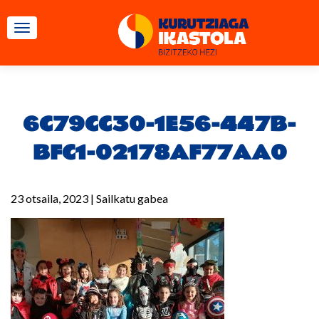
TOGGLE NAVIGATION
6C79CC30-1E56-447B-
BFC1-02178AF77AA0
23 otsaila, 2023
|
Sailkatu gabea