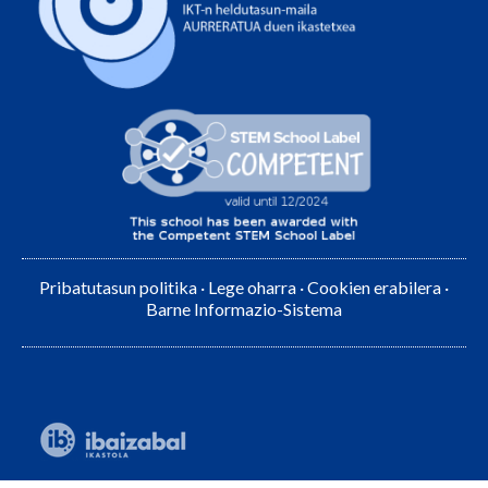
Pribatutasun politika
·
Lege oharra
·
Cookien erabilera
·
Barne Informazio-Sistema