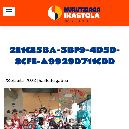
TOGGLE NAVIGATION
2E1CE58A-3BF9-4D5D-
8CFE-A9929D711CDD
23 otsaila, 2023
|
Sailkatu gabea