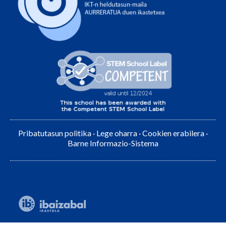
Pribatutasun politika
·
Lege oharra
·
Cookien erabilera
·
Barne Informazio-Sistema