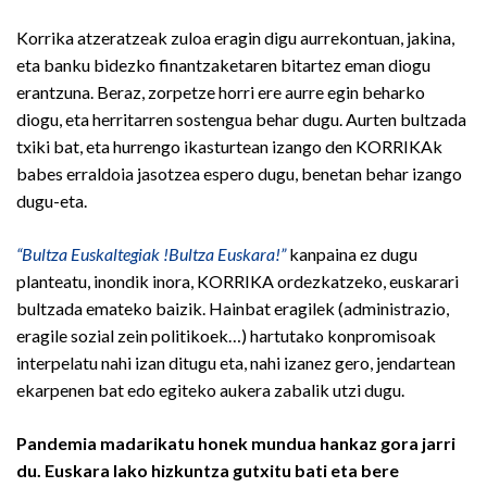
Korrika atzeratzeak zuloa eragin digu aurrekontuan, jakina,
eta banku bidezko finantzaketaren bitartez eman diogu
erantzuna. Beraz, zorpetze horri ere aurre egin beharko
diogu, eta herritarren sostengua behar dugu. Aurten bultzada
txiki bat, eta hurrengo ikasturtean izango den KORRIKAk
babes erraldoia jasotzea espero dugu, benetan behar izango
dugu-eta.
“Bultza Euskaltegiak !Bultza Euskara!”
kanpaina ez dugu
planteatu, inondik inora, KORRIKA ordezkatzeko, euskarari
bultzada emateko baizik. Hainbat eragilek (administrazio,
eragile sozial zein politikoek…) hartutako konpromisoak
interpelatu nahi izan ditugu eta, nahi izanez gero, jendartean
ekarpenen bat edo egiteko aukera zabalik utzi dugu.
Pandemia madarikatu honek mundua hankaz gora jarri
du. Euskara lako hizkuntza gutxitu bati eta bere