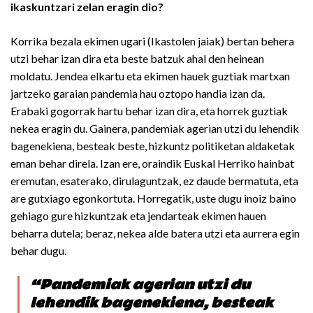
ikaskuntzari zelan eragin dio?
Korrika bezala ekimen ugari (Ikastolen jaiak) bertan behera
utzi behar izan dira eta beste batzuk ahal den heinean
moldatu. Jendea elkartu eta ekimen hauek guztiak martxan
jartzeko garaian pandemia hau oztopo handia izan da.
Erabaki gogorrak hartu behar izan dira, eta horrek guztiak
nekea eragin du. Gainera, pandemiak agerian utzi du lehendik
bagenekiena, besteak beste, hizkuntz politiketan aldaketak
eman behar direla. Izan ere, oraindik Euskal Herriko hainbat
eremutan, esaterako, dirulaguntzak, ez daude bermatuta, eta
are gutxiago egonkortuta. Horregatik, uste dugu inoiz baino
gehiago gure hizkuntzak eta jendarteak ekimen hauen
beharra dutela; beraz, nekea alde batera utzi eta aurrera egin
behar dugu.
“Pandemiak agerian utzi du
lehendik bagenekiena, besteak