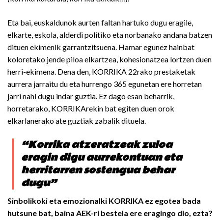
Eta bai, euskaldunok aurten faltan hartuko dugu eragile,
elkarte, eskola, alderdi politiko eta norbanako andana batzen
dituen ekimenik garrantzitsuena. Hamar egunez hainbat
koloretako jende piloa elkartzea, kohesionatzea lortzen duen
herri-ekimena. Dena den, KORRIKA 22rako prestaketak
aurrera jarraitu du eta hurrengo 365 egunetan ere horretan
jarri nahi dugu indar guztia. Ez dago esan beharrik,
horretarako, KORRIKArekin bat egiten duen orok
elkarlanerako ate guztiak zabalik dituela.
“Korrika atzeratzeak zuloa
eragin digu aurrekontuan eta
herritarren sostengua behar
dugu”
Sinbolikoki eta emozionalki KORRIKA ez egotea bada
hutsune bat, baina AEK-ri bestela ere eragingo dio, ezta?