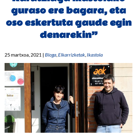
guraso ere bagara, eta
oso eskertuta gaude egin
denarekin”
25 martxoa, 2021
|
Bloga
,
Elkarrizketak
,
Ikastola