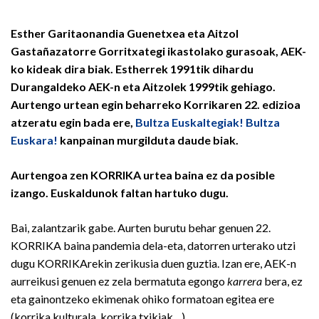
Esther Garitaonandia Guenetxea eta Aitzol
Gastañazatorre Gorritxategi ikastolako gurasoak, AEK-
ko kideak dira biak. Estherrek 1991tik dihardu
Durangaldeko AEK-n eta Aitzolek 1999tik gehiago.
Aurtengo urtean egin beharreko Korrikaren 22. edizioa
atzeratu egin bada ere,
Bultza Euskaltegiak! Bultza
Euskara!
kanpainan murgilduta daude biak.
Aurtengoa zen KORRIKA urtea baina ez da posible
izango. Euskaldunok faltan hartuko dugu.
Bai, zalantzarik gabe. Aurten burutu behar genuen 22.
KORRIKA baina pandemia dela-eta, datorren urterako utzi
dugu KORRIKArekin zerikusia duen guztia. Izan ere, AEK-n
aurreikusi genuen ez zela bermatuta egongo
karrera
bera, ez
eta gainontzeko ekimenak ohiko formatoan egitea ere
(korrika kulturala, korrika txikiak…).