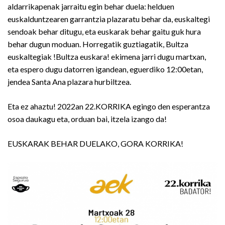
aldarrikapenak jarraitu egin behar duela: helduen
euskalduntzearen garrantzia plazaratu behar da, euskaltegi
sendoak behar ditugu, eta euskarak behar gaitu guk hura
behar dugun moduan. Horregatik guztiagatik, Bultza
euskaltegiak !Bultza euskara! ekimena jarri dugu martxan,
eta espero dugu datorren igandean, eguerdiko 12:00etan,
jendea Santa Ana plazara hurbiltzea.
Eta ez ahaztu! 2022an 22.KORRIKA egingo den esperantza
osoa daukagu eta, orduan bai, itzela izango da!
EUSKARAK BEHAR DUELAKO, GORA KORRIKA!