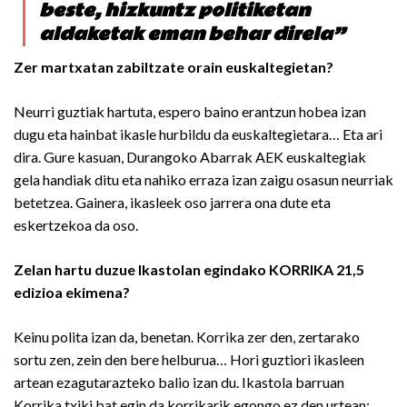
beste, hizkuntz politiketan
aldaketak eman behar direla”
Zer martxatan zabiltzate orain euskaltegietan?
Neurri guztiak hartuta, espero baino erantzun hobea izan
dugu eta hainbat ikasle hurbildu da euskaltegietara… Eta ari
dira. Gure kasuan, Durangoko Abarrak AEK euskaltegiak
gela handiak ditu eta nahiko erraza izan zaigu osasun neurriak
betetzea. Gainera, ikasleek oso jarrera ona dute eta
eskertzekoa da oso.
Zelan hartu duzue Ikastolan egindako KORRIKA 21,5
edizioa ekimena?
Keinu polita izan da, benetan. Korrika zer den, zertarako
sortu zen, zein den bere helburua… Hori guztiori ikasleen
artean ezagutarazteko balio izan du. Ikastola barruan
Korrika txiki bat egin da korrikarik egongo ez den urtean: