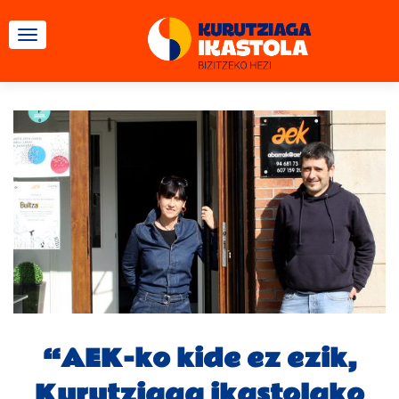
TOGGLE NAVIGATION
“AEK-ko kide ez ezik,
Kurutziaga ikastolako