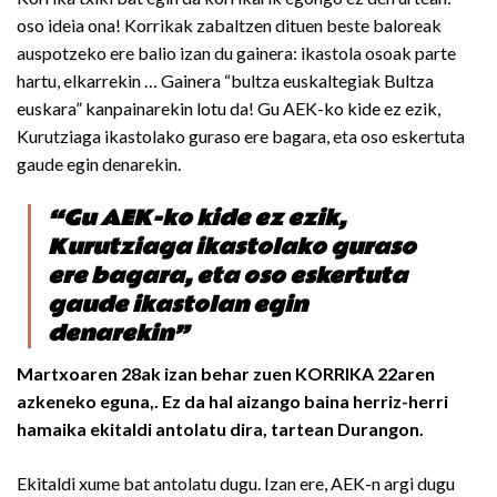
oso ideia ona! Korrikak zabaltzen dituen beste baloreak
auspotzeko ere balio izan du gainera: ikastola osoak parte
hartu, elkarrekin … Gainera “bultza euskaltegiak Bultza
euskara” kanpainarekin lotu da! Gu AEK-ko kide ez ezik,
Kurutziaga ikastolako guraso ere bagara, eta oso eskertuta
gaude egin denarekin.
“Gu AEK-ko kide ez ezik,
Kurutziaga ikastolako guraso
ere bagara, eta oso eskertuta
gaude ikastolan egin
denarekin”
Martxoaren 28ak izan behar zuen KORRIKA 22aren
azkeneko eguna,. Ez da hal aizango baina herriz-herri
hamaika ekitaldi antolatu dira, tartean Durangon.
Ekitaldi xume bat antolatu dugu. Izan ere, AEK-n argi dugu