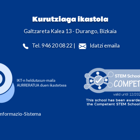
Kurutziaga ikastola
Galtzareta Kalea 13 - Durango, Bizkaia
Tel. 946 20 08 22 |
Idatzi emaila
Informazio-Sistema