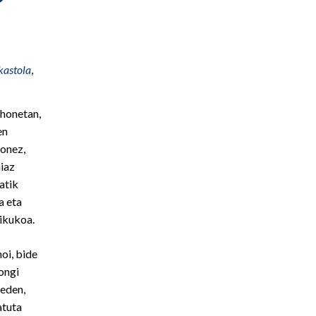
kastola
,
e honetan,
en
ionez,
aiaz
atik
a eta
rikukoa.
oi, bide
ongi
seden,
atuta