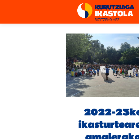
2022-23k
ikasturtear
amaierak