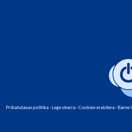
Pribatutasun politika
·
Lege oharra
·
Cookien erabilera
·
Barne 