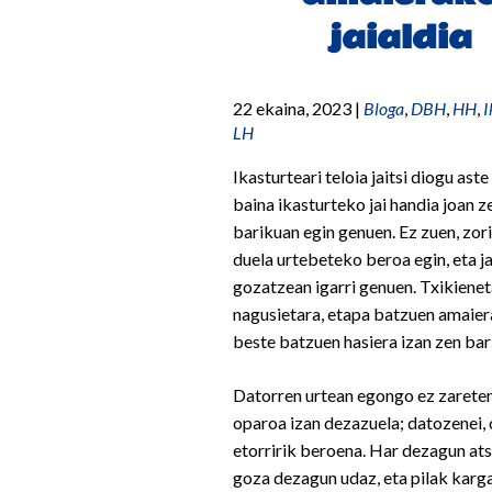
jaialdia
22 ekaina, 2023
|
Bloga
,
DBH
,
HH
,
I
LH
Ikasturteari teloia jaitsi diogu ast
baina ikasturteko jai handia joan z
barikuan egin genuen. Ez zuen, zor
duela urtebeteko beroa egin, eta j
gozatzean igarri genuen. Txikienet
nagusietara, etapa batzuen amaier
beste batzuen hasiera izan zen ba
Datorren urtean egongo ez zareten
oparoa izan dezazuela; datozenei, 
etorririk beroena. Har dezagun at
goza dezagun udaz, eta pilak karg