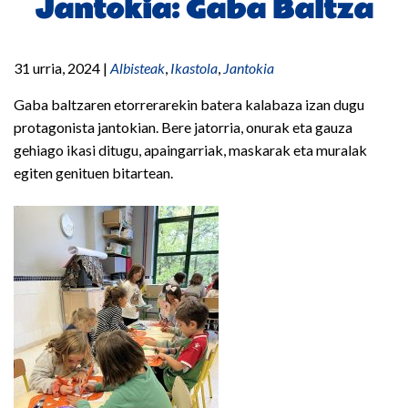
Jantokia: Gaba Baltza
31 urria, 2024
|
Albisteak
,
Ikastola
,
Jantokia
Gaba baltzaren etorrerarekin batera kalabaza izan dugu
protagonista jantokian. Bere jatorria, onurak eta gauza
gehiago ikasi ditugu, apaingarriak, maskarak eta muralak
egiten genituen bitartean.