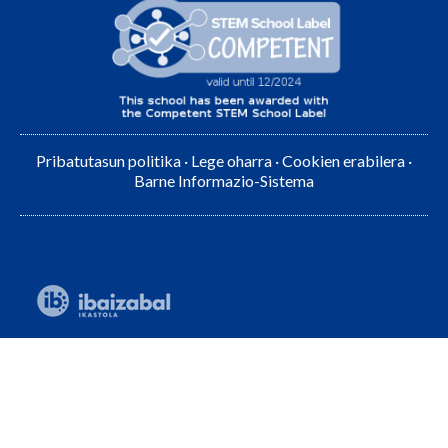
Pribatutasun politika
·
Lege oharra
·
Cookien erabilera
·
Barne Informazio-Sistema