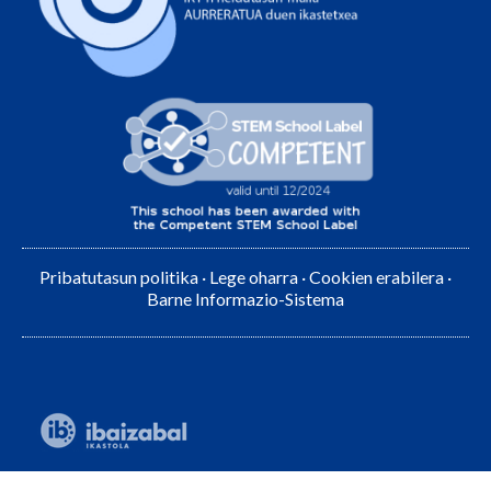
Pribatutasun politika
·
Lege oharra
·
Cookien erabilera
·
Barne Informazio-Sistema