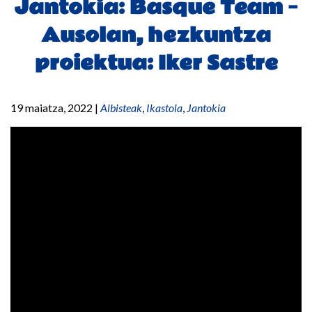
Jantokia: Basque Team –
Ausolan, hezkuntza
proiektua: Iker Sastre
19 maiatza, 2022
|
Albisteak
,
Ikastola
,
Jantokia