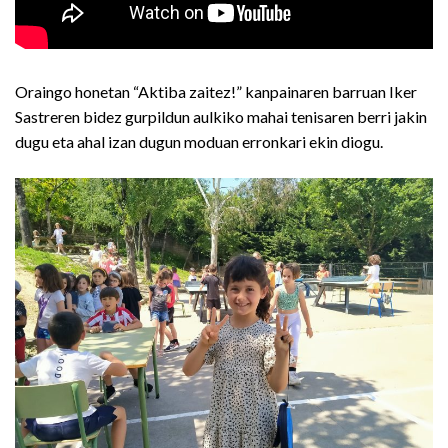
Oraingo honetan “Aktiba zaitez!” kanpainaren barruan Iker
Sastreren bidez gurpildun aulkiko mahai tenisaren berri jakin
dugu eta ahal izan dugun moduan erronkari ekin diogu.